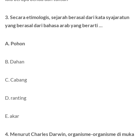
lalu berupa benda dan tulisan
3. Secara etimologis, sejarah berasal dari kata syajaratun
yang berasal dari bahasa arab yang berarti …
A. Pohon
B. Dahan
C. Cabang
D. ranting
E. akar
4. Menurut Charles Darwin, organisme-organisme di muka