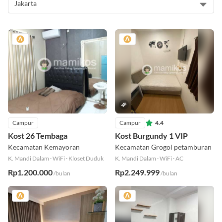
Campur
Campur
4.4
Kost 26 Tembaga
Kost Burgundy 1 VIP
Kecamatan Kemayoran
Kecamatan Grogol petamburan
K. Mandi Dalam
·
WiFi
·
Kloset Duduk
K. Mandi Dalam
·
WiFi
·
AC
Rp1.200.000
Rp2.249.999
/bulan
/bulan