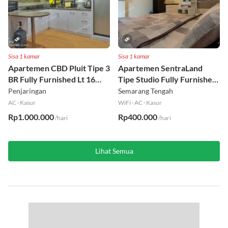
Sisa 1 kamar
Sisa 1 kamar
Apartemen CBD Pluit Tipe 3
Apartemen SentraLand
BR Fully Furnished Lt 16
Tipe Studio Fully Furnished
Utara
Lt 8
Penjaringan
Semarang Tengah
AC
·
Kasur
WiFi
·
AC
·
Kasur
Rp1.000.000
Rp400.000
/hari
/hari
Lihat Semua