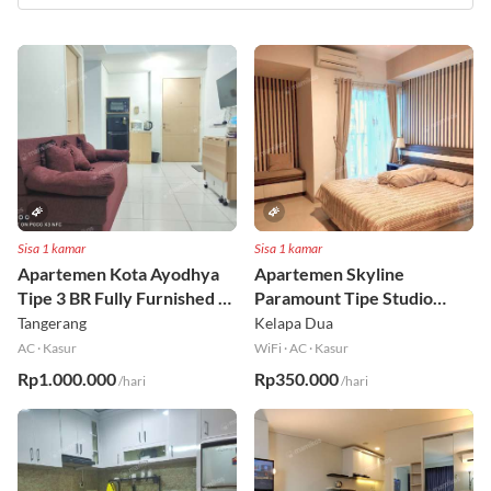
Sisa 1 kamar
Sisa 1 kamar
Apartemen Kota Ayodhya
Apartemen Skyline
Tipe 3 BR Fully Furnished Lt
Paramount Tipe Studio
6
Fully Furnished Lt 8
Tangerang
Kelapa Dua
AC
·
Kasur
WiFi
·
AC
·
Kasur
Rp1.000.000
Rp350.000
/hari
/hari