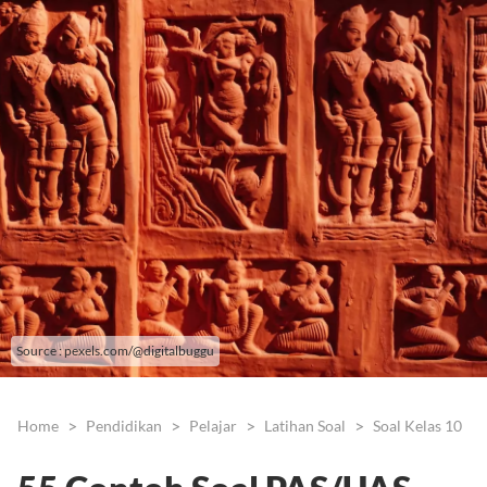
Source : pexels.com/@digitalbuggu
Home
Pendidikan
Pelajar
Latihan Soal
Soal Kelas 10