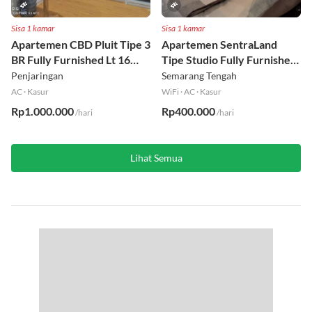
Sisa 1 kamar
Sisa 1 kamar
Apartemen CBD Pluit Tipe 3
Apartemen SentraLand
BR Fully Furnished Lt 16
Tipe Studio Fully Furnished
Utara
Lt 8
Penjaringan
Semarang Tengah
AC
·
Kasur
WiFi
·
AC
·
Kasur
Rp1.000.000
Rp400.000
/hari
/hari
Lihat Semua