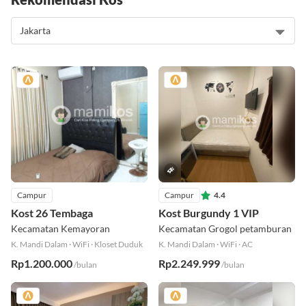
Campur
Campur
4.4
Kost 26 Tembaga
Kost Burgundy 1 VIP
Kecamatan Kemayoran
Kecamatan Grogol petamburan
K. Mandi Dalam
·
WiFi
·
Kloset Duduk
K. Mandi Dalam
·
WiFi
·
AC
Rp1.200.000
Rp2.249.999
/bulan
/bulan