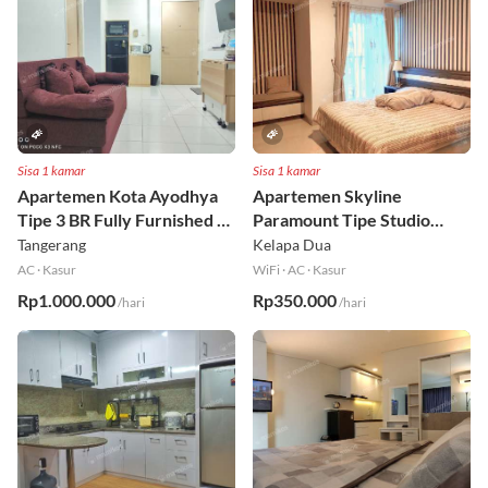
Sisa 1 kamar
Sisa 1 kamar
Apartemen Kota Ayodhya
Apartemen Skyline
Tipe 3 BR Fully Furnished Lt
Paramount Tipe Studio
6
Fully Furnished Lt 8
Tangerang
Kelapa Dua
AC
·
Kasur
WiFi
·
AC
·
Kasur
Rp1.000.000
Rp350.000
/hari
/hari