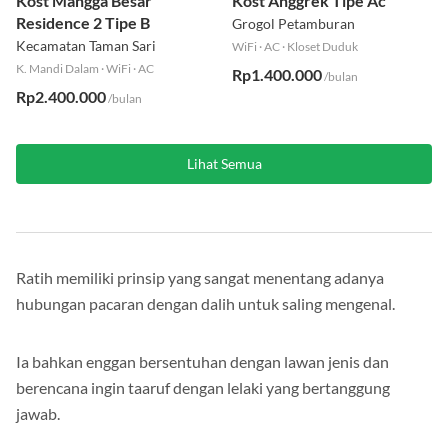
Kost Mangga Besar
Kost Anggrek Tipe Ac
Residence 2 Tipe B
Grogol Petamburan
Kecamatan Taman Sari
WiFi
·
AC
·
Kloset Duduk
K. Mandi Dalam
·
WiFi
·
AC
Rp1.400.000
/bulan
Rp2.400.000
/bulan
Lihat Semua
Ratih memiliki prinsip yang sangat menentang adanya
hubungan pacaran dengan dalih untuk saling mengenal.
Ia bahkan enggan bersentuhan dengan lawan jenis dan
berencana ingin taaruf dengan lelaki yang bertanggung
jawab.