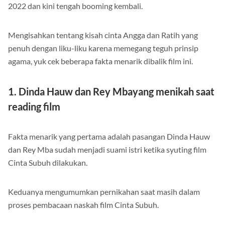
Cinta Subuh adalah film romansa yang sudah rilis pada Mei
2022 dan kini tengah booming kembali.
Mengisahkan tentang kisah cinta Angga dan Ratih yang
penuh dengan liku-liku karena memegang teguh prinsip
agama, yuk cek beberapa fakta menarik dibalik film ini.
1. Dinda Hauw dan Rey Mbayang menikah saat
reading film
Fakta menarik yang pertama adalah pasangan Dinda Hauw
dan Rey Mba sudah menjadi suami istri ketika syuting film
Cinta Subuh dilakukan.
Keduanya mengumumkan pernikahan saat masih dalam
proses pembacaan naskah film Cinta Subuh.