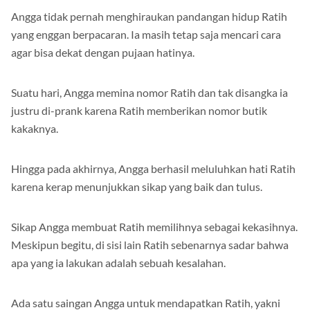
Angga tidak pernah menghiraukan pandangan hidup Ratih
yang enggan berpacaran. Ia masih tetap saja mencari cara
agar bisa dekat dengan pujaan hatinya.
Suatu hari, Angga memina nomor Ratih dan tak disangka ia
justru di-prank karena Ratih memberikan nomor butik
kakaknya.
Hingga pada akhirnya, Angga berhasil meluluhkan hati Ratih
karena kerap menunjukkan sikap yang baik dan tulus.
Sikap Angga membuat Ratih memilihnya sebagai kekasihnya.
Meskipun begitu, di sisi lain Ratih sebenarnya sadar bahwa
apa yang ia lakukan adalah sebuah kesalahan.