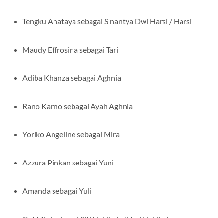
Dhini Aminarti sebagai Kak Septi
Tengku Anataya sebagai Sinantya Dwi Harsi / Harsi
Maudy Effrosina sebagai Tari
Adiba Khanza sebagai Aghnia
Rano Karno sebagai Ayah Aghnia
Yoriko Angeline sebagai Mira
Azzura Pinkan sebagai Yuni
Amanda sebagai Yuli