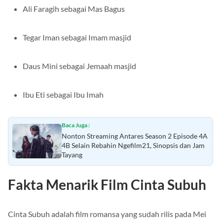
Ali Faragih sebagai Mas Bagus
Tegar Iman sebagai Imam masjid
Daus Mini sebagai Jemaah masjid
Ibu Eti sebagai Ibu Imah
Baca Juga :
Nonton Streaming Antares Season 2 Episode 4A
4B Selain Rebahin Ngefilm21, Sinopsis dan Jam
Tayang
Fakta Menarik Film Cinta Subuh