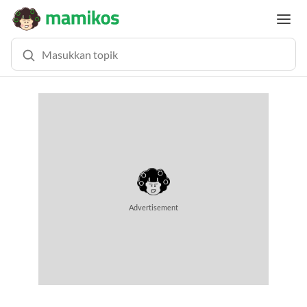
MEMUAT KONTEN... (0.7 DETIK)