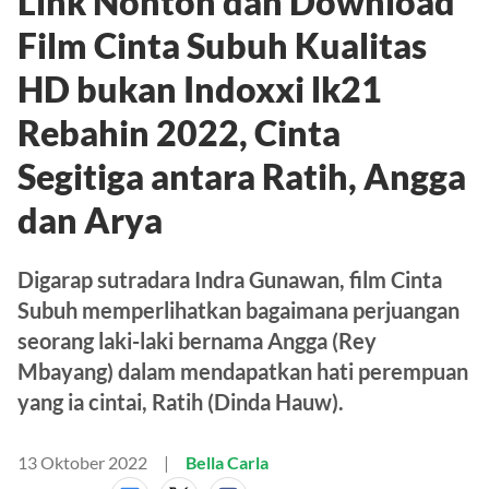
Link Nonton dan Download
Film Cinta Subuh Kualitas
HD bukan Indoxxi lk21
Rebahin 2022, Cinta
Segitiga antara Ratih, Angga
dan Arya
Digarap sutradara Indra Gunawan, film Cinta
Subuh memperlihatkan bagaimana perjuangan
seorang laki-laki bernama Angga (Rey
Mbayang) dalam mendapatkan hati perempuan
yang ia cintai, Ratih (Dinda Hauw).
13 Oktober 2022
Bella Carla