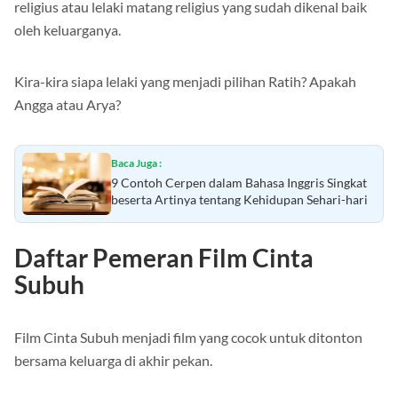
Pilihannya cukup sulit, yakni antara lelaki yang kurang
religius atau lelaki matang religius yang sudah dikenal baik
oleh keluarganya.
Kira-kira siapa lelaki yang menjadi pilihan Ratih? Apakah
Angga atau Arya?
Baca Juga :
9 Contoh Cerpen dalam Bahasa Inggris Singkat
beserta Artinya tentang Kehidupan Sehari-hari
Daftar Pemeran Film Cinta
Subuh
Film Cinta Subuh menjadi film yang cocok untuk ditonton
bersama keluarga di akhir pekan.