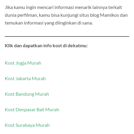
Jika kamu ingin mencari informasi menarik lainnya terkait
dunia perfilman, kamu bisa kunjungi situs blog Mamikos dan
temukan informasi yang diinginkan di sana.
Klik dan dapatkan info kost di dekatmu:
Kost Jogja Murah
Kost Jakarta Murah
Kost Bandung Murah
Kost Denpasar Bali Murah
Kost Surabaya Murah