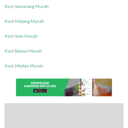
Kost Semarang Murah
Kost Malang Murah
Kost Solo Murah
Kost Bekasi Murah
Kost Medan Murah