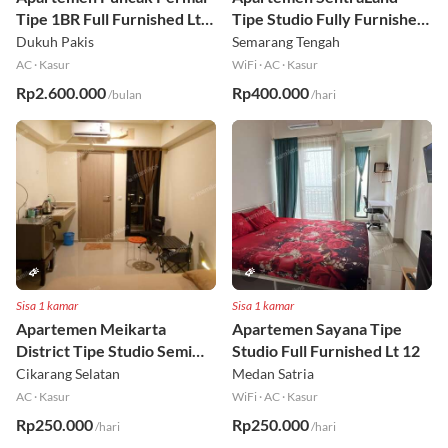
Tipe 1BR Full Furnished Lt
Tipe Studio Fully Furnished
18
Lt 8
Dukuh Pakis
Semarang Tengah
AC
·
Kasur
WiFi
·
AC
·
Kasur
Rp2.600.000
Rp400.000
/bulan
/hari
Sisa 1 kamar
Sisa 1 kamar
Apartemen Meikarta
Apartemen Sayana Tipe
District Tipe Studio Semi
Studio Full Furnished Lt 12
Furnished Lt 1
Cikarang Selatan
Medan Satria
AC
·
Kasur
WiFi
·
AC
·
Kasur
Rp250.000
Rp250.000
/hari
/hari