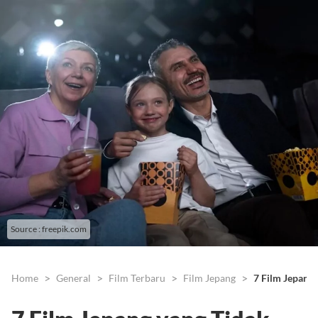
Source : freepik.com
Home
General
Film Terbaru
Film Jepang
7 Film Jepang