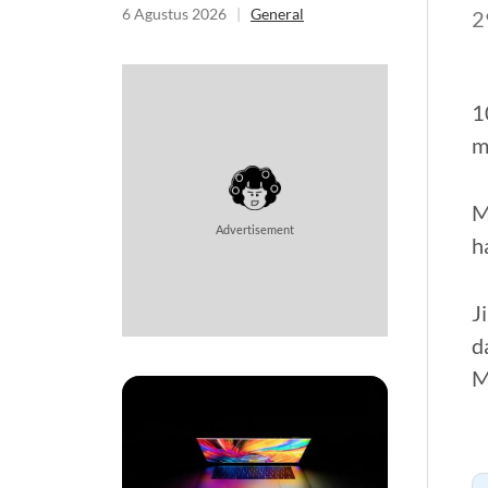
6 Agustus 2026
|
General
2
1
m
M
Advertisement
h
J
d
M