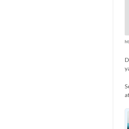
ht
D
y
S
a