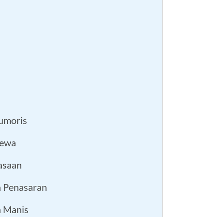
Humoris
cewa
rasaan
a Penasaran
n Manis