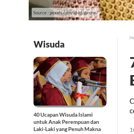
Source : pexels.com/id-id/@rdne/
H
Wisuda
C
c
40 Ucapan Wisuda Islami
untuk Anak Perempuan dan
Laki-Laki yang Penuh Makna
1