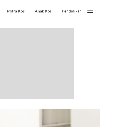
Mitra Kos
Anak Kos
Pendidikan