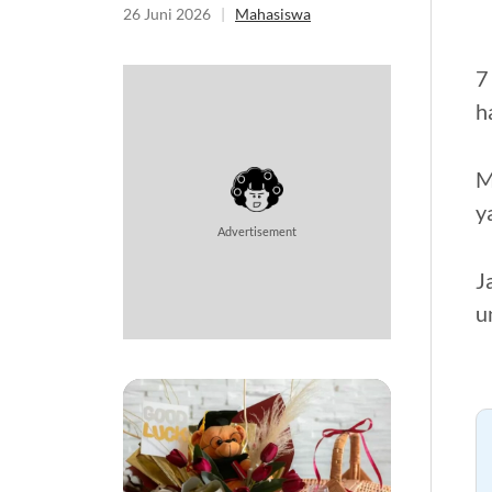
26 Juni 2026
|
Mahasiswa
7
h
M
y
Advertisement
J
u