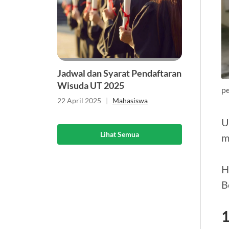
Jadwal dan Syarat Pendaftaran
Wisuda UT 2025
pe
22 April 2025
|
Mahasiswa
U
Lihat Semua
m
H
B
1