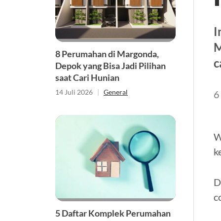
I
M
8 Perumahan di Margonda,
c
Depok yang Bisa Jadi Pilihan
saat Cari Hunian
14 Juli 2026
|
General
6
W
k
D
c
5 Daftar Komplek Perumahan