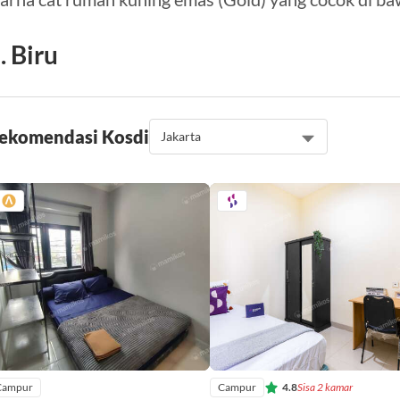
. Biru
ekomendasi Kos
di
Campur
Campur
4.8
Sisa 2 kamar