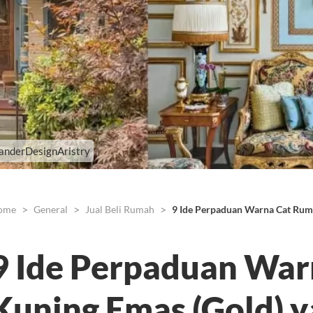
xanderDesignAristry
ome
General
Jual Beli Rumah
9 Ide Perpaduan Warna Cat Rum
9 Ide Perpaduan Wa
Kuning Emas (Gold) 