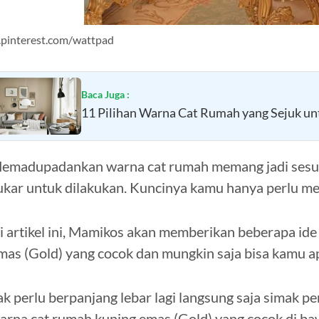
.pinterest.com/wattpad
Baca Juga :
11 Pilihan Warna Cat Rumah yang Sejuk u
emadupadankan warna cat rumah memang jadi sesuat
ukar untuk dilakukan. Kuncinya kamu hanya perlu 
i artikel ini, Mamikos akan memberikan beberapa id
mas (Gold) yang cocok dan mungkin saja bisa kamu ap
ak perlu berpanjang lebar lagi langsung saja simak pe
arna cat rumah kuning emas (Gold) yang cocok di baw