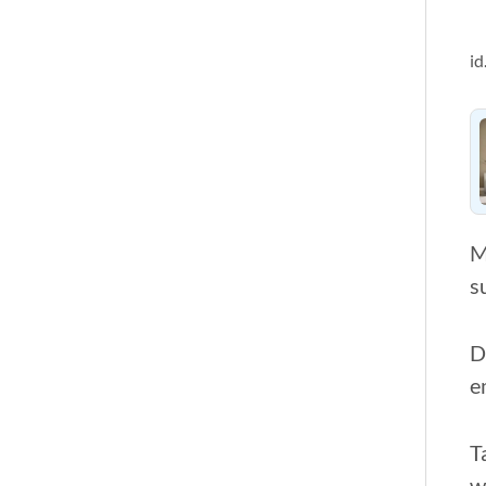
id
M
s
D
e
T
w