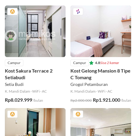
Campur
Campur
4.8
Sisa 2 kamar
Kost Sakura Terrace 2
Kost Gelong Mansion 8 Tipe
Setiabudi
C Tomang
Setia Budi
Grogol Petamburan
K. Mandi Dalam
·
WiFi
·
AC
K. Mandi Dalam
·
WiFi
·
AC
Rp8.029.999
Rp1.921.000
/bulan
Rp2.000.000
/bulan