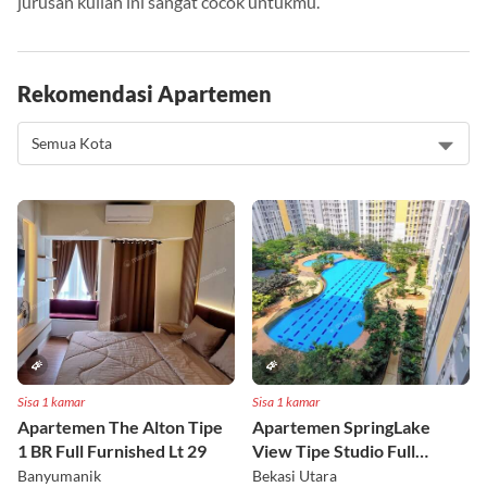
jurusan kuliah ini sangat cocok untukmu.
Rekomendasi Apartemen
Sisa 1 kamar
Sisa 1 kamar
Apartemen The Alton Tipe
Apartemen SpringLake
1 BR Full Furnished Lt 29
View Tipe Studio Full
Furnished Lt 2
Banyumanik
Bekasi Utara