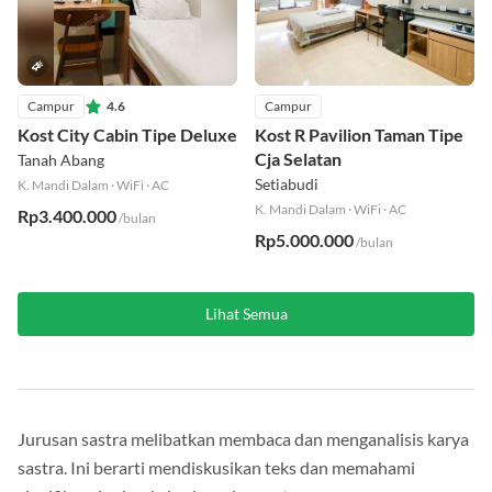
Campur
4.6
Campur
Kost City Cabin Tipe Deluxe
Kost R Pavilion Taman Tipe
Cja Selatan
Tanah Abang
Setiabudi
K. Mandi Dalam
·
WiFi
·
AC
K. Mandi Dalam
·
WiFi
·
AC
Rp3.400.000
/bulan
Rp5.000.000
/bulan
Lihat Semua
Jurusan sastra melibatkan membaca dan menganalisis karya
sastra. Ini berarti mendiskusikan teks dan memahami