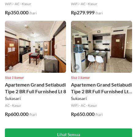
WiFi
·
AC
·
Kasur
WiFi
·
AC
·
Kasur
Rp350.000
Rp279.999
/hari
/hari
Sisa 1 kamar
Sisa 1 kamar
Apartemen Grand Setiabudi
Apartemen Grand Setiabudi
Tipe 2 BR Full Furnished Lt 8
Tipe 2 BR Full Furnished Lt
19
Sukasari
Sukasari
AC
·
Kasur
WiFi
·
AC
·
Kasur
Rp600.000
Rp650.000
/hari
/hari
Lihat Semua