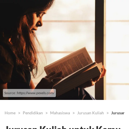
Source : https://www.pexels.com/
Home
Pendidikan
Mahasiswa
Jurusan Kuliah
Jurusan 