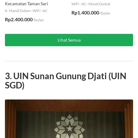
Residence 2 Tipe B
Grogol Petamburan
Kecamatan Taman Sari
WiFi
·
AC
·
Kloset Duduk
K. Mandi Dalam
·
WiFi
·
AC
Rp1.400.000
/bulan
Rp2.400.000
/bulan
Lihat Semua
3. UIN Sunan Gunung Djati (UIN
SGD)