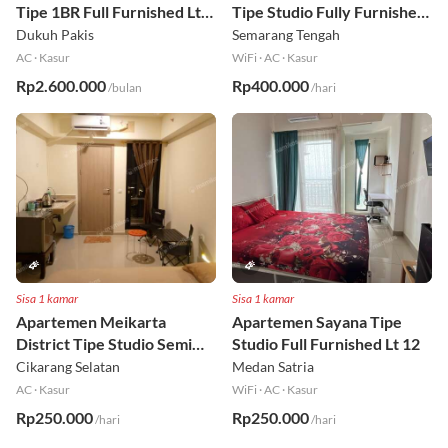
Apartemen Puncak Permai
Apartemen SentraLand
Tipe 1BR Full Furnished Lt
Tipe Studio Fully Furnished
18
Lt 8
Dukuh Pakis
Semarang Tengah
AC
·
Kasur
WiFi
·
AC
·
Kasur
Rp2.600.000
Rp400.000
/bulan
/hari
Sisa 1 kamar
Sisa 1 kamar
Apartemen Meikarta
Apartemen Sayana Tipe
District Tipe Studio Semi
Studio Full Furnished Lt 12
Furnished Lt 1
Cikarang Selatan
Medan Satria
AC
·
Kasur
WiFi
·
AC
·
Kasur
Rp250.000
Rp250.000
/hari
/hari