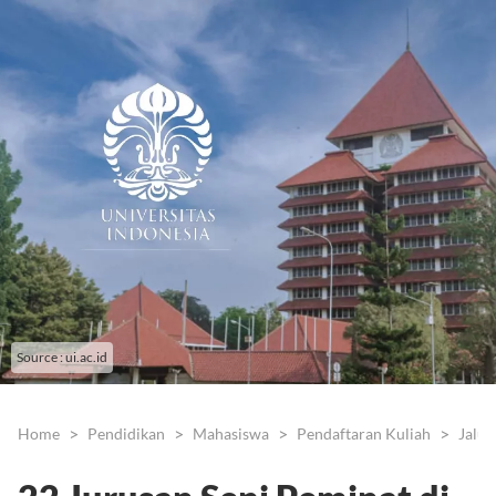
Source : ui.ac.id
Home
Pendidikan
Mahasiswa
Pendaftaran Kuliah
Jalu