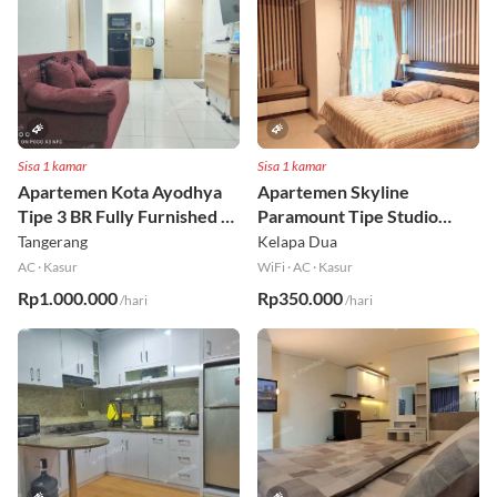
Sisa 1 kamar
Sisa 1 kamar
Apartemen Kota Ayodhya
Apartemen Skyline
Tipe 3 BR Fully Furnished Lt
Paramount Tipe Studio
6
Fully Furnished Lt 8
Tangerang
Kelapa Dua
AC
·
Kasur
WiFi
·
AC
·
Kasur
Rp1.000.000
Rp350.000
/hari
/hari