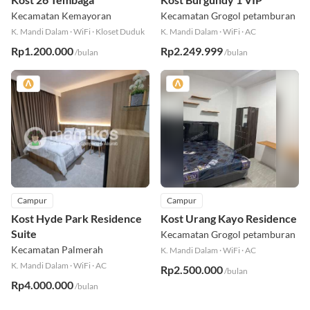
Kost 26 Tembaga
Kost Burgundy 1 VIP
Kecamatan Kemayoran
Kecamatan Grogol petamburan
K. Mandi Dalam
·
WiFi
·
Kloset Duduk
K. Mandi Dalam
·
WiFi
·
AC
Rp1.200.000
Rp2.249.999
/bulan
/bulan
Campur
Campur
Kost Hyde Park Residence
Kost Urang Kayo Residence
Suite
Kecamatan Grogol petamburan
Kecamatan Palmerah
K. Mandi Dalam
·
WiFi
·
AC
K. Mandi Dalam
·
WiFi
·
AC
Rp2.500.000
/bulan
Rp4.000.000
/bulan