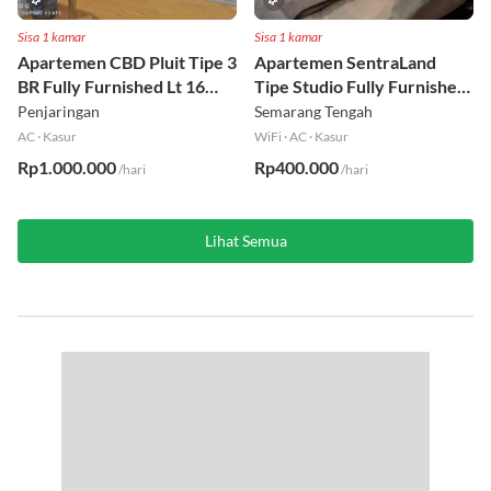
Sisa 1 kamar
Sisa 1 kamar
Apartemen CBD Pluit Tipe 3
Apartemen SentraLand
BR Fully Furnished Lt 16
Tipe Studio Fully Furnished
Utara
Lt 8
Penjaringan
Semarang Tengah
AC
·
Kasur
WiFi
·
AC
·
Kasur
Rp1.000.000
Rp400.000
/hari
/hari
Lihat Semua