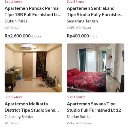
Sisa 1 kamar
Sisa 1 kamar
Apartemen Puncak Permai
Apartemen SentraLand
Tipe 1BR Full Furnished Lt
Tipe Studio Fully Furnished
18
Lt 8
Dukuh Pakis
Semarang Tengah
AC
·
Kasur
WiFi
·
AC
·
Kasur
Rp2.600.000
Rp400.000
/bulan
/hari
Sisa 1 kamar
Sisa 1 kamar
Apartemen Meikarta
Apartemen Sayana Tipe
District Tipe Studio Semi
Studio Full Furnished Lt 12
Furnished Lt 1
Cikarang Selatan
Medan Satria
AC
·
Kasur
WiFi
·
AC
·
Kasur