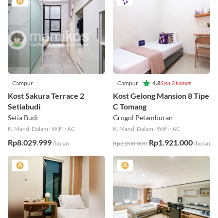
Campur
Campur
4.8
Sisa 2 kamar
Kost Sakura Terrace 2
Kost Gelong Mansion 8 Tipe
Setiabudi
C Tomang
Setia Budi
Grogol Petamburan
K. Mandi Dalam
·
WiFi
·
AC
K. Mandi Dalam
·
WiFi
·
AC
Rp8.029.999
Rp1.921.000
/bulan
Rp2.000.000
/bulan