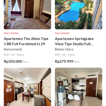
Sisa 1 kamar
Sisa 1 kamar
Apartemen The Alton Tipe
Apartemen SpringLake
1 BR Full Furnished Lt 29
View Tipe Studio Full
Furnished Lt 2
Banyumanik
Bekasi Utara
WiFi
·
AC
·
Kasur
WiFi
·
AC
·
Kasur
Rp350.000
Rp279.999
/hari
/hari