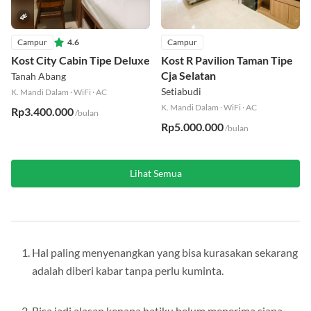
Campur
4.6
Campur
Kost City Cabin Tipe Deluxe
Kost R Pavilion Taman Tipe
Cja Selatan
Tanah Abang
Setiabudi
K. Mandi Dalam
·
WiFi
·
AC
K. Mandi Dalam
·
WiFi
·
AC
Rp3.400.000
/bulan
Rp5.000.000
/bulan
Lihat Semua
Hal paling menyenangkan yang bisa kurasakan sekarang
adalah diberi kabar tanpa perlu kuminta.
Bisa jadi alasan kenapa hatiku belum menerima siapa