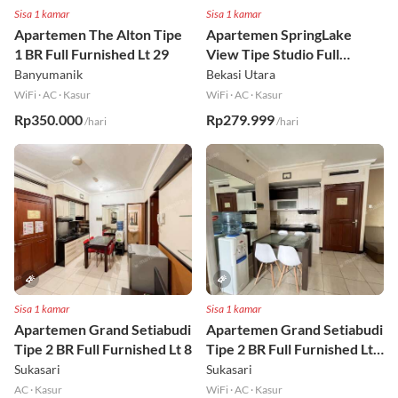
Sisa 1 kamar
Sisa 1 kamar
Apartemen The Alton Tipe
Apartemen SpringLake
1 BR Full Furnished Lt 29
View Tipe Studio Full
Furnished Lt 2
Banyumanik
Bekasi Utara
WiFi
·
AC
·
Kasur
WiFi
·
AC
·
Kasur
Rp350.000
Rp279.999
/hari
/hari
Sisa 1 kamar
Sisa 1 kamar
Apartemen Grand Setiabudi
Apartemen Grand Setiabudi
Tipe 2 BR Full Furnished Lt 8
Tipe 2 BR Full Furnished Lt
19
Sukasari
Sukasari
AC
·
Kasur
WiFi
·
AC
·
Kasur