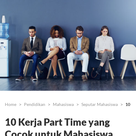
Home
Pendidikan
Mahasiswa
Seputar Mahasiswa
10 Ke
10 Kerja Part Time yang
Cocok untuk Mahasiswa