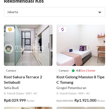
Rekomendasi Kos
Campur
Campur
4.8
Sisa 2 kamar
Kost Sakura Terrace 2
Kost Gelong Mansion 8 Tipe
Setiabudi
C Tomang
Setia Budi
Grogol Petamburan
K. Mandi Dalam
·
WiFi
·
AC
K. Mandi Dalam
·
WiFi
·
AC
Rp8.029.999
Rp1.921.000
/bulan
Rp2.000.000
/bulan