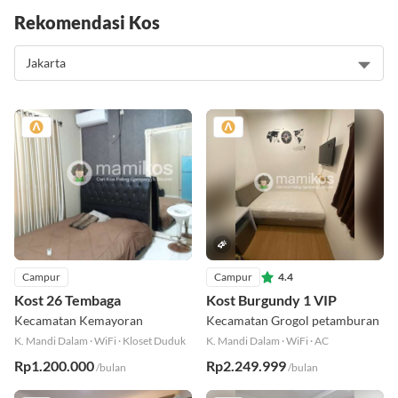
Rekomendasi Kos
Campur
Campur
4.4
Kost 26 Tembaga
Kost Burgundy 1 VIP
Kecamatan Kemayoran
Kecamatan Grogol petamburan
K. Mandi Dalam
·
WiFi
·
Kloset Duduk
K. Mandi Dalam
·
WiFi
·
AC
Rp1.200.000
Rp2.249.999
/bulan
/bulan