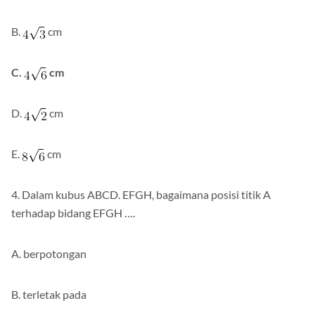
A. 4 cm
B.
cm
C.
cm
D.
cm
E.
cm
4. Dalam kubus ABCD. EFGH, bagaimana posisi titik A
terhadap bidang EFGH ….
A. berpotongan
B. terletak pada