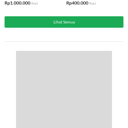
AC
·
Kasur
WiFi
·
AC
·
Kasur
Rp1.000.000
Rp400.000
/hari
/hari
Lihat Semua