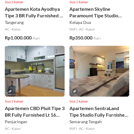
Sisa 1 kamar
Sisa 1 kamar
Apartemen Kota Ayodhya
Apartemen Skyline
Tipe 3 BR Fully Furnished Lt
Paramount Tipe Studio
6
Fully Furnished Lt 8
Tangerang
Kelapa Dua
AC
·
Kasur
WiFi
·
AC
·
Kasur
Rp1.000.000
Rp350.000
/hari
/hari
Sisa 1 kamar
Sisa 1 kamar
Apartemen CBD Pluit Tipe 3
Apartemen SentraLand
BR Fully Furnished Lt 16
Tipe Studio Fully Furnished
Utara
Lt 8
Penjaringan
Semarang Tengah