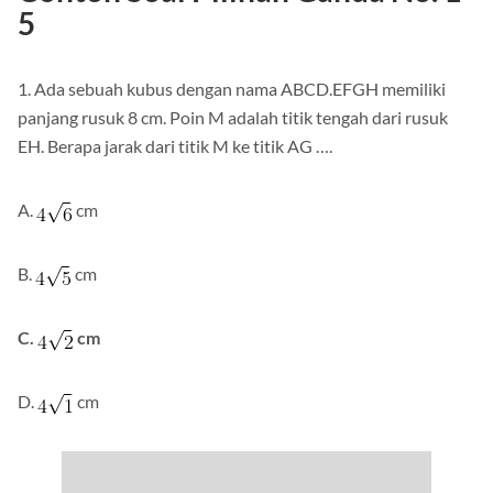
Contoh Soal Pilihan Ganda No. 1-
5
1. Ada sebuah kubus dengan nama ABCD.EFGH memiliki
panjang rusuk 8 cm. Poin M adalah titik tengah dari rusuk
EH. Berapa jarak dari titik M ke titik AG ….
A.
cm
B.
cm
C.
cm
D.
cm