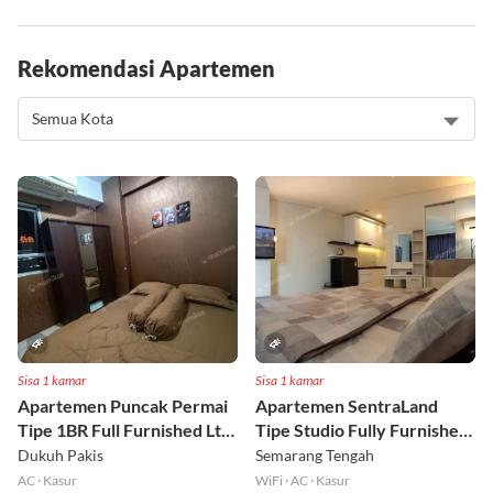
Rekomendasi Apartemen
Sisa 1 kamar
Sisa 1 kamar
Apartemen Puncak Permai
Apartemen SentraLand
Tipe 1BR Full Furnished Lt
Tipe Studio Fully Furnished
18
Lt 8
Dukuh Pakis
Semarang Tengah
AC
·
Kasur
WiFi
·
AC
·
Kasur