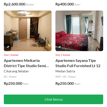
Rp2.600.000
Rp400.000
/bulan
/hari
Sisa 1 kamar
Sisa 1 kamar
Apartemen Meikarta
Apartemen Sayana Tipe
District Tipe Studio Semi
Studio Full Furnished Lt 12
Furnished Lt 1
Cikarang Selatan
Medan Satria
AC
·
Kasur
WiFi
·
AC
·
Kasur
Rp250.000
Rp250.000
/hari
/hari
Lihat Semua