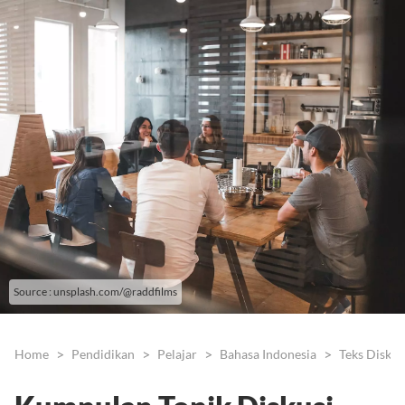
Source : unsplash.com/@raddfilms
Home
Pendidikan
Pelajar
Bahasa Indonesia
Teks Diskus