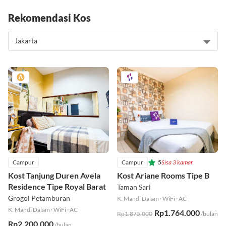
Rekomendasi Kos
Campur
Campur
5
Sisa 3 kamar
Kost Tanjung Duren Avela
Kost Ariane Rooms Tipe B
Residence Tipe Royal Barat
Taman Sari
Grogol Petamburan
K. Mandi Dalam
·
WiFi
·
AC
K. Mandi Dalam
·
WiFi
·
AC
Rp1.764.000
Rp1.875.000
/bulan