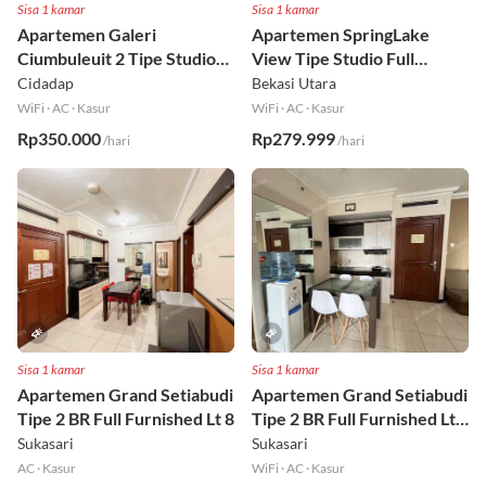
Sisa 1 kamar
Sisa 1 kamar
Apartemen Galeri
Apartemen SpringLake
Ciumbuleuit 2 Tipe Studio
View Tipe Studio Full
Full Furnished Lt 30
Furnished Lt 2
Cidadap
Bekasi Utara
WiFi
·
AC
·
Kasur
WiFi
·
AC
·
Kasur
Rp350.000
Rp279.999
/hari
/hari
Sisa 1 kamar
Sisa 1 kamar
Apartemen Grand Setiabudi
Apartemen Grand Setiabudi
Tipe 2 BR Full Furnished Lt 8
Tipe 2 BR Full Furnished Lt
19
Sukasari
Sukasari