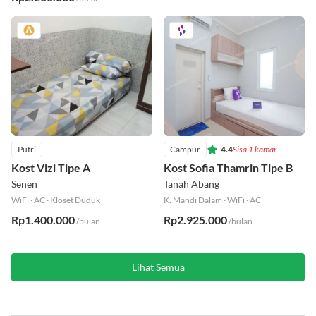
Rp2.200.000
/bulan
Putri
Campur
4.4
Sisa 1 kamar
Kost Vizi Tipe A
Kost Sofia Thamrin Tipe B
Senen
Tanah Abang
WiFi
·
AC
·
Kloset Duduk
K. Mandi Dalam
·
WiFi
·
AC
Rp1.400.000
Rp2.925.000
/bulan
/bulan
Lihat Semua