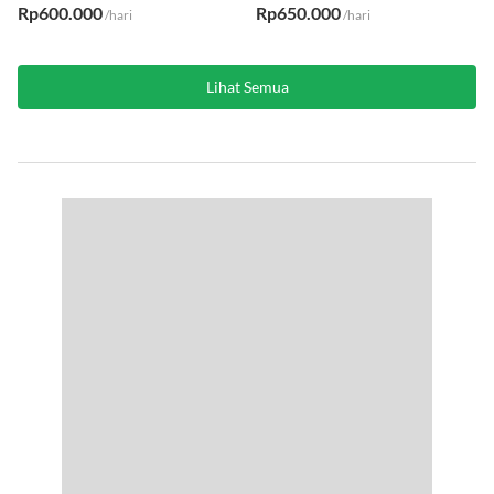
AC
·
Kasur
WiFi
·
AC
·
Kasur
Rp600.000
Rp650.000
/hari
/hari
Lihat Semua