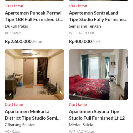
Sisa 1 kamar
Sisa 1 kamar
Apartemen Puncak Permai
Apartemen SentraLand
Tipe 1BR Full Furnished Lt
Tipe Studio Fully Furnished
18
Lt 8
Dukuh Pakis
Semarang Tengah
AC
·
Kasur
WiFi
·
AC
·
Kasur
Rp2.600.000
Rp400.000
/bulan
/hari
Sisa 1 kamar
Sisa 1 kamar
Apartemen Meikarta
Apartemen Sayana Tipe
District Tipe Studio Semi
Studio Full Furnished Lt 12
Furnished Lt 1
Cikarang Selatan
Medan Satria
AC
·
Kasur
WiFi
·
AC
·
Kasur