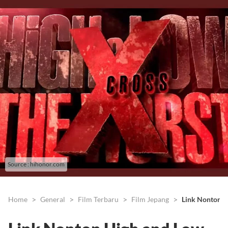
Source : hihonor.com
Home
General
Film Terbaru
Film Jepang
Link Nonton H