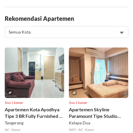
Rekomendasi Apartemen
Sisa 1 kamar
Sisa 1 kamar
Apartemen Kota Ayodhya
Apartemen Skyline
Tipe 3 BR Fully Furnished Lt
Paramount Tipe Studio
6
Fully Furnished Lt 8
Tangerang
Kelapa Dua