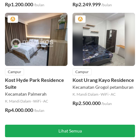
K. Mandi Dalam
·
WiFi
·
Kloset Duduk
K. Mandi Dalam
·
WiFi
·
AC
Rp1.200.000
Rp2.249.999
/bulan
/bulan
Campur
Campur
Kost Hyde Park Residence
Kost Urang Kayo Residence
Suite
Kecamatan Grogol petamburan
Kecamatan Palmerah
K. Mandi Dalam
·
WiFi
·
AC
K. Mandi Dalam
·
WiFi
·
AC
Rp2.500.000
/bulan
Rp4.000.000
/bulan
Lihat Semua