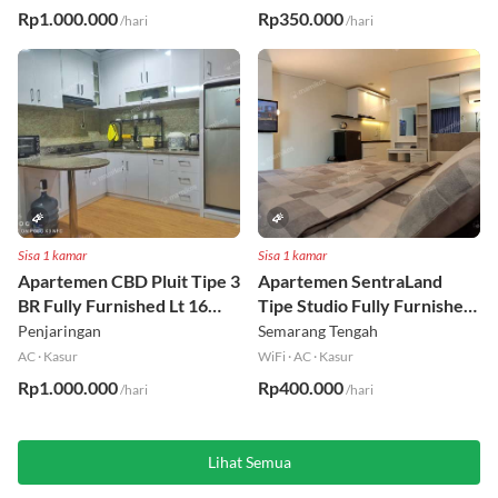
AC
·
Kasur
WiFi
·
AC
·
Kasur
Rp1.000.000
Rp350.000
/hari
/hari
Sisa 1 kamar
Sisa 1 kamar
Apartemen CBD Pluit Tipe 3
Apartemen SentraLand
BR Fully Furnished Lt 16
Tipe Studio Fully Furnished
Utara
Lt 8
Penjaringan
Semarang Tengah
AC
·
Kasur
WiFi
·
AC
·
Kasur
Rp1.000.000
Rp400.000
/hari
/hari
Lihat Semua