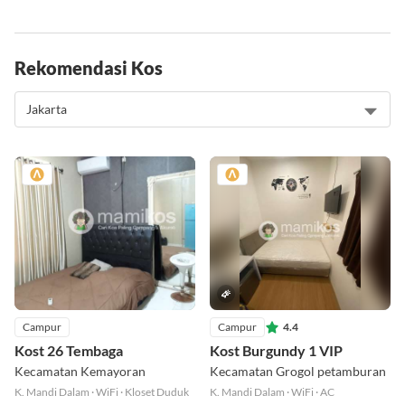
selanjutnya untuk masuk di PTN impian kamu.
Rekomendasi Kos
Campur
Campur
4.4
Kost 26 Tembaga
Kost Burgundy 1 VIP
Kecamatan Kemayoran
Kecamatan Grogol petamburan