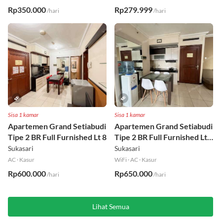
Rp350.000
Rp279.999
/hari
/hari
Sisa 1 kamar
Sisa 1 kamar
Apartemen Grand Setiabudi
Apartemen Grand Setiabudi
Tipe 2 BR Full Furnished Lt 8
Tipe 2 BR Full Furnished Lt
19
Sukasari
Sukasari
AC
·
Kasur
WiFi
·
AC
·
Kasur
Rp600.000
Rp650.000
/hari
/hari
Lihat Semua