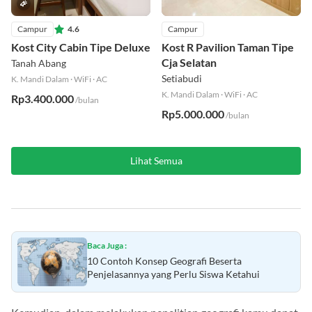
Campur
4.6
Campur
Kost City Cabin Tipe Deluxe
Kost R Pavilion Taman Tipe
Cja Selatan
Tanah Abang
Setiabudi
K. Mandi Dalam
·
WiFi
·
AC
K. Mandi Dalam
·
WiFi
·
AC
Rp3.400.000
/bulan
Rp5.000.000
/bulan
Lihat Semua
Baca Juga :
10 Contoh Konsep Geografi Beserta
Penjelasannya yang Perlu Siswa Ketahui