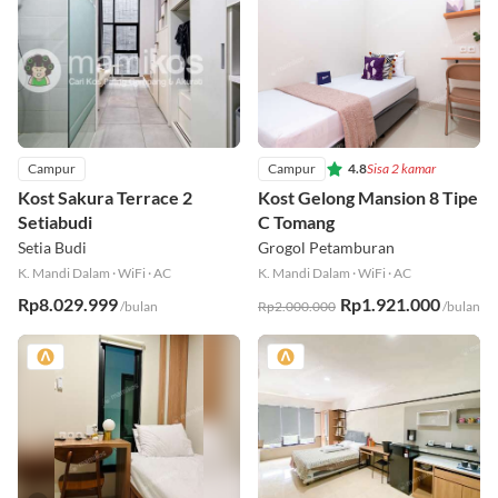
Campur
Campur
4.8
Sisa 2 kamar
Kost Sakura Terrace 2
Kost Gelong Mansion 8 Tipe
Setiabudi
C Tomang
Setia Budi
Grogol Petamburan
K. Mandi Dalam
·
WiFi
·
AC
K. Mandi Dalam
·
WiFi
·
AC
Rp8.029.999
Rp1.921.000
/bulan
Rp2.000.000
/bulan