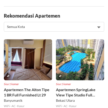
Rekomendasi Apartemen
Sisa 1 kamar
Sisa 1 kamar
Apartemen The Alton Tipe
Apartemen SpringLake
1 BR Full Furnished Lt 29
View Tipe Studio Full
Furnished Lt 2
Banyumanik
Bekasi Utara
WiFi
·
AC
·
Kasur
WiFi
·
AC
·
Kasur