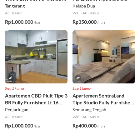
6
Fully Furnished Lt 8
Tangerang
Kelapa Dua
AC
·
Kasur
WiFi
·
AC
·
Kasur
Rp1.000.000
Rp350.000
/hari
/hari
Sisa 1 kamar
Sisa 1 kamar
Apartemen CBD Pluit Tipe 3
Apartemen SentraLand
BR Fully Furnished Lt 16
Tipe Studio Fully Furnished
Utara
Lt 8
Penjaringan
Semarang Tengah
AC
·
Kasur
WiFi
·
AC
·
Kasur
Rp1.000.000
Rp400.000
/hari
/hari