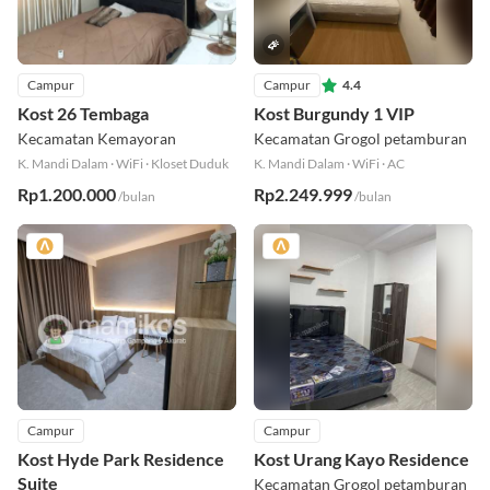
Campur
Campur
4.4
Kost 26 Tembaga
Kost Burgundy 1 VIP
Kecamatan Kemayoran
Kecamatan Grogol petamburan
K. Mandi Dalam
·
WiFi
·
Kloset Duduk
K. Mandi Dalam
·
WiFi
·
AC
Rp1.200.000
Rp2.249.999
/bulan
/bulan
Campur
Campur
Kost Hyde Park Residence
Kost Urang Kayo Residence
Suite
Kecamatan Grogol petamburan