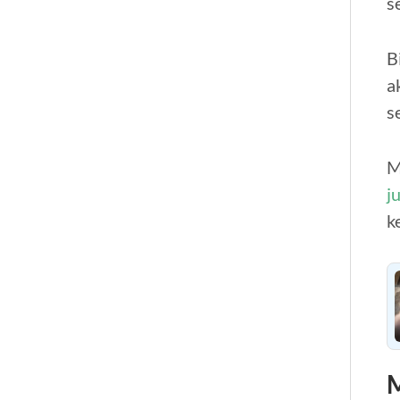
s
B
a
s
M
j
k
M