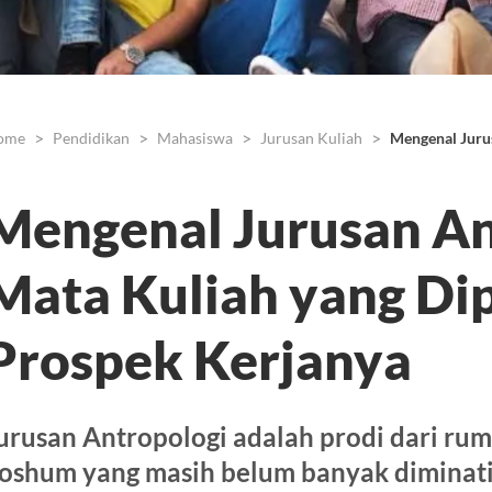
ome
Pendidikan
Mahasiswa
Jurusan Kuliah
Mengenal Jurus
Mengenal Jurusan An
Mata Kuliah yang Dip
Prospek Kerjanya
urusan Antropologi adalah prodi dari ru
oshum yang masih belum banyak diminati