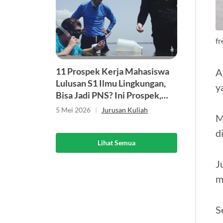
fr
11 Prospek Kerja Mahasiswa
A
Lulusan S1 Ilmu Lingkungan,
y
Bisa Jadi PNS? Ini Prospek,
Skill, dan Gelarnya
5 Mei 2026
|
Jurusan Kuliah
M
d
Lihat Semua
J
m
S