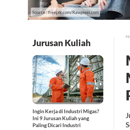
Source : freepik.com/Rawpixel.com
H
Jurusan Kuliah
Ingin Kerja di Industri Migas?
J
Ini 9 Jurusan Kuliah yang
S
Paling Dicari Industri