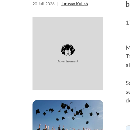
b
20 Juli 2026
|
Jurusan Kuliah
1
M
T
Advertisement
a
S
s
d