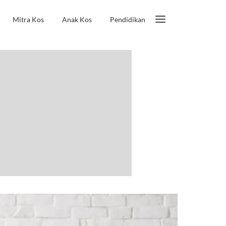
Mitra Kos
Anak Kos
Pendidikan