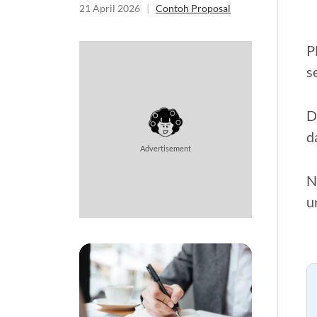
21 April 2026
|
Contoh Proposal
P
s
D
d
Advertisement
N
u