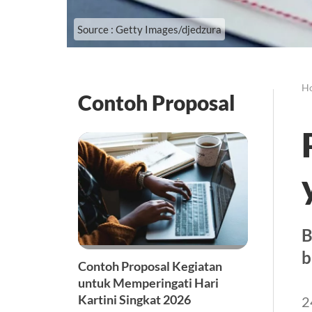
Source : Getty Images/djedzura
H
Contoh Proposal
B
b
Contoh Proposal Kegiatan
untuk Memperingati Hari
Kartini Singkat 2026
2