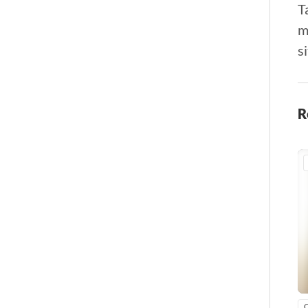
T
m
s
R