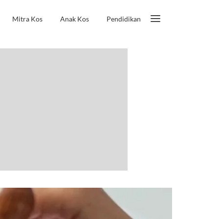
Mitra Kos
Anak Kos
Pendidikan