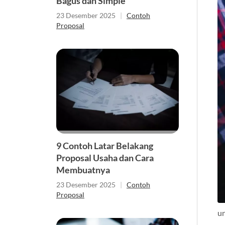
Bagus dan Simple
23 Desember 2025
|
Contoh
Proposal
9 Contoh Latar Belakang
Proposal Usaha dan Cara
Membuatnya
23 Desember 2025
|
Contoh
Proposal
u