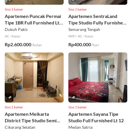
Sisa 1 kamar
Sisa 1 kamar
Apartemen Puncak Permai
Apartemen SentraLand
Tipe 1BR Full Furnished Lt
Tipe Studio Fully Furnished
18
Lt 8
Dukuh Pakis
Semarang Tengah
AC
·
Kasur
WiFi
·
AC
·
Kasur
Rp2.600.000
Rp400.000
/bulan
/hari
Sisa 1 kamar
Sisa 1 kamar
Apartemen Meikarta
Apartemen Sayana Tipe
District Tipe Studio Semi
Studio Full Furnished Lt 12