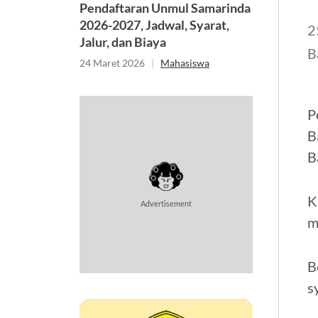
Pendaftaran Unmul Samarinda
2026-2027, Jadwal, Syarat,
2
Jalur, dan Biaya
B
24 Maret 2026
|
Mahasiswa
P
B
B
K
Advertisement
m
B
s