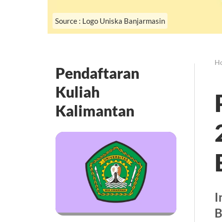
Source : Logo Uniska Banjarmasin
H
Pendaftaran
Kuliah
Kalimantan
I
B