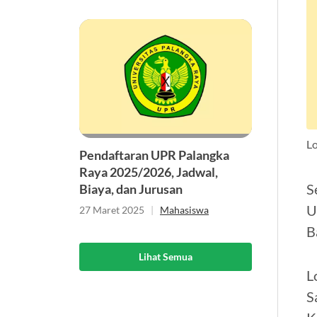
L
Pendaftaran UPR Palangka
Raya 2025/2026, Jadwal,
S
Biaya, dan Jurusan
U
27 Maret 2025
|
Mahasiswa
B
Lihat Semua
L
S