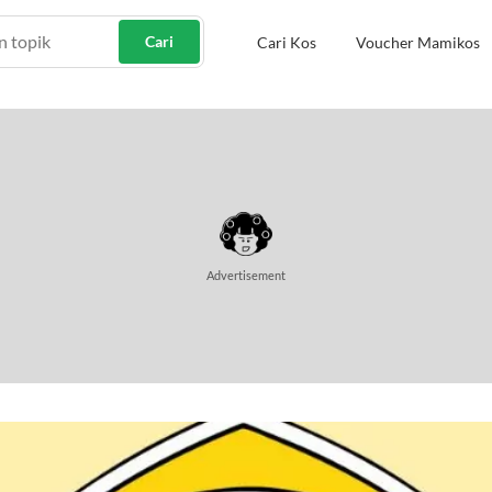
Cari
Cari Kos
Voucher Mamikos
Advertisement