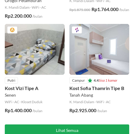
Grogol Petamburan
K. Mandi Dalam
·
WiFi
·
AC
K. Mandi Dalam
·
WiFi
·
AC
Rp1.764.000
Rp1.875.000
/bulan
Rp2.200.000
/bulan
Putri
Campur
4.4
Sisa 1 kamar
Kost Vizi Tipe A
Kost Sofia Thamrin Tipe B
Senen
Tanah Abang
WiFi
·
AC
·
Kloset Duduk
K. Mandi Dalam
·
WiFi
·
AC
Rp1.400.000
Rp2.925.000
/bulan
/bulan