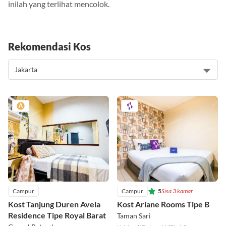
Perbedaan buku fiksi dan non fiksi dari segi nilai kebenaran
inilah yang terlihat mencolok.
Rekomendasi Kos
Campur
Campur
5
Sisa 3 kamar
Kost Tanjung Duren Avela
Kost Ariane Rooms Tipe B
Residence Tipe Royal Barat
Taman Sari