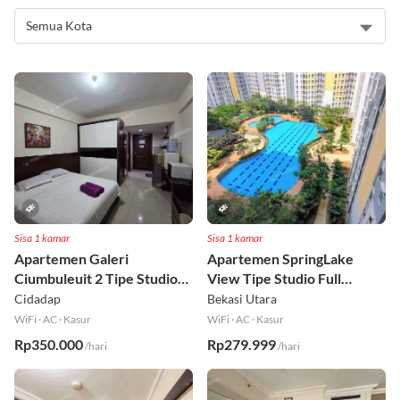
Rekomendasi Apartemen
Sisa 1 kamar
Sisa 1 kamar
Apartemen Galeri
Apartemen SpringLake
Ciumbuleuit 2 Tipe Studio
View Tipe Studio Full
Full Furnished Lt 30
Furnished Lt 2
Cidadap
Bekasi Utara
WiFi
·
AC
·
Kasur
WiFi
·
AC
·
Kasur
Rp350.000
Rp279.999
/hari
/hari