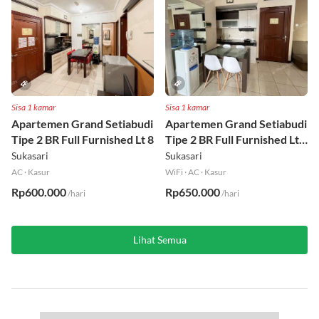
Sisa 1 kamar
Sisa 1 kamar
Apartemen Grand Setiabudi
Apartemen Grand Setiabudi
Tipe 2 BR Full Furnished Lt 8
Tipe 2 BR Full Furnished Lt
19
Sukasari
Sukasari
AC
·
Kasur
WiFi
·
AC
·
Kasur
Rp600.000
Rp650.000
/hari
/hari
Lihat Semua