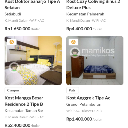
Kost Doktor Saharjo Tipe A
Kost Cozy Coliving Binus 2
Selatan
Deluxe Plus
Setiabudi
Kecamatan Palmerah
K. Mandi Dalam
·
WiFi
·
AC
K. Mandi Dalam
·
WiFi
·
AC
Rp1.650.000
Rp4.400.000
/bulan
/bulan
Campur
Putri
Kost Mangga Besar
Kost Anggrek Tipe Ac
Residence 2 Tipe B
Grogol Petamburan
Kecamatan Taman Sari
WiFi
·
AC
·
Kloset Duduk
K. Mandi Dalam
·
WiFi
·
AC
Rp1.400.000
/bulan
Rp2.400.000
/bulan