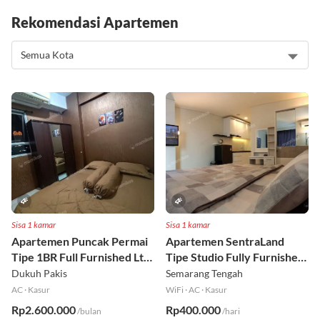
Rekomendasi Apartemen
Sisa 1 kamar
Sisa 1 kamar
Apartemen Puncak Permai
Apartemen SentraLand
Tipe 1BR Full Furnished Lt
Tipe Studio Fully Furnished
18
Lt 8
Dukuh Pakis
Semarang Tengah
AC
·
Kasur
WiFi
·
AC
·
Kasur
Rp2.600.000
Rp400.000
/bulan
/hari