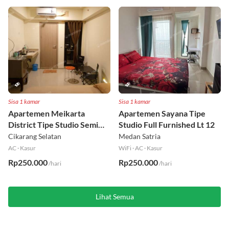
Sisa 1 kamar
Sisa 1 kamar
Apartemen Meikarta
Apartemen Sayana Tipe
District Tipe Studio Semi
Studio Full Furnished Lt 12
Furnished Lt 1
Cikarang Selatan
Medan Satria
AC
·
Kasur
WiFi
·
AC
·
Kasur
Rp250.000
Rp250.000
/hari
/hari
Lihat Semua