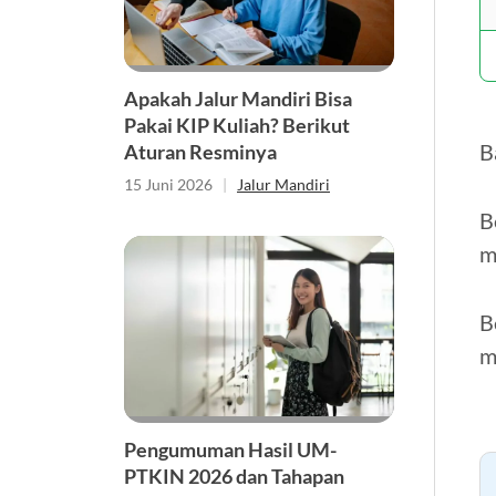
Apakah Jalur Mandiri Bisa
Pakai KIP Kuliah? Berikut
B
Aturan Resminya
15 Juni 2026
|
Jalur Mandiri
B
m
B
m
Pengumuman Hasil UM-
PTKIN 2026 dan Tahapan