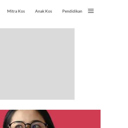
Mitra Kos
Anak Kos
Pendidikan