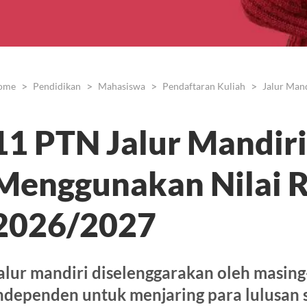
ome
Pendidikan
Mahasiswa
Pendaftaran Kuliah
Jalur Mand
11 PTN Jalur Mandiri
Menggunakan Nilai 
2026/2027
alur mandiri diselenggarakan oleh masin
ndependen untuk menjaring para lulusan