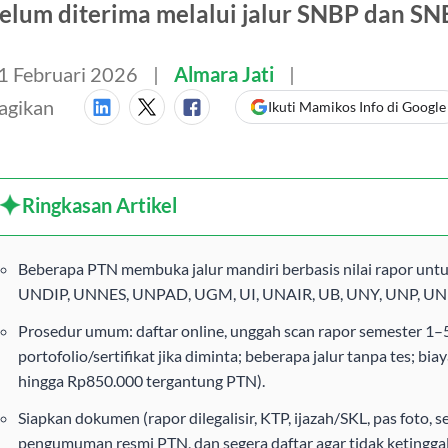
elum diterima melalui jalur SNBP dan SN
1 Februari 2026
Almara Jati
agikan
Ikuti Mamikos Info di Google
Ringkasan Artikel
Beberapa PTN membuka jalur mandiri berbasis nilai rapor unt
UNDIP, UNNES, UNPAD, UGM, UI, UNAIR, UB, UNY, UNP, UN
Prosedur umum: daftar online, unggah scan rapor semester 1–5
portofolio/sertifikat jika diminta; beberapa jalur tanpa tes; bi
hingga Rp850.000 tergantung PTN).
Siapkan dokumen (rapor dilegalisir, KTP, ijazah/SKL, pas foto, se
pengumuman resmi PTN, dan segera daftar agar tidak ketingga