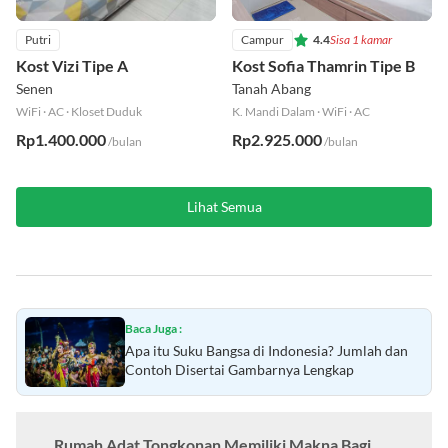
Putri
Campur
4.4
Sisa 1 kamar
Kost Vizi Tipe A
Kost Sofia Thamrin Tipe B
Senen
Tanah Abang
WiFi
·
AC
·
Kloset Duduk
K. Mandi Dalam
·
WiFi
·
AC
Rp1.400.000
Rp2.925.000
/bulan
/bulan
Lihat Semua
Baca Juga :
Apa itu Suku Bangsa di Indonesia? Jumlah dan
Contoh Disertai Gambarnya Lengkap
Rumah Adat Tongkonan Memiliki Makna Bagi