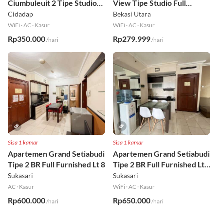
Ciumbuleuit 2 Tipe Studio
View Tipe Studio Full
Full Furnished Lt 30
Furnished Lt 2
Cidadap
Bekasi Utara
WiFi
·
AC
·
Kasur
WiFi
·
AC
·
Kasur
Rp350.000
Rp279.999
/hari
/hari
Sisa 1 kamar
Sisa 1 kamar
Apartemen Grand Setiabudi
Apartemen Grand Setiabudi
Tipe 2 BR Full Furnished Lt 8
Tipe 2 BR Full Furnished Lt
19
Sukasari
Sukasari
AC
·
Kasur
WiFi
·
AC
·
Kasur
Rp600.000
Rp650.000
/hari
/hari