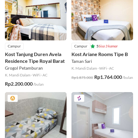
Campur
Campur
5
Sisa 3 kamar
Kost Tanjung Duren Avela
Kost Ariane Rooms Tipe B
Residence Tipe Royal Barat
Taman Sari
Grogol Petamburan
K. Mandi Dalam
·
WiFi
·
AC
K. Mandi Dalam
·
WiFi
·
AC
Rp1.764.000
Rp1.875.000
/bulan
Rp2.200.000
/bulan