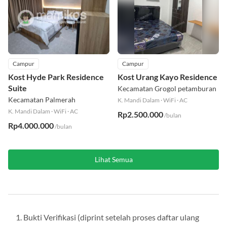
Campur
Campur
Kost Hyde Park Residence
Kost Urang Kayo Residence
Suite
Kecamatan Grogol petamburan
Kecamatan Palmerah
K. Mandi Dalam
·
WiFi
·
AC
K. Mandi Dalam
·
WiFi
·
AC
Rp2.500.000
/bulan
Rp4.000.000
/bulan
Lihat Semua
Bukti Verifikasi (diprint setelah proses daftar ulang