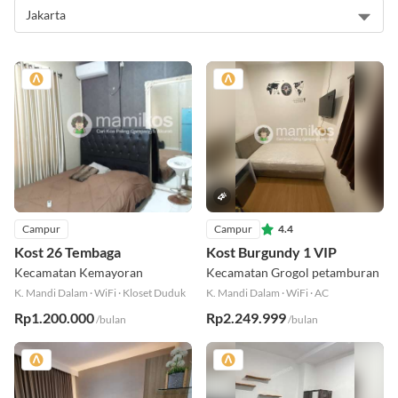
Campur
Campur
4.4
Kost 26 Tembaga
Kost Burgundy 1 VIP
Kecamatan Kemayoran
Kecamatan Grogol petamburan
K. Mandi Dalam
·
WiFi
·
Kloset Duduk
K. Mandi Dalam
·
WiFi
·
AC
Rp1.200.000
Rp2.249.999
/bulan
/bulan