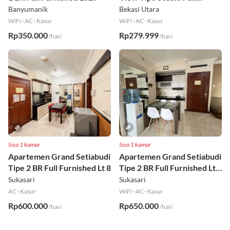
1 BR Full Furnished Lt 29
View Tipe Studio Full
Furnished Lt 2
Banyumanik
Bekasi Utara
WiFi
·
AC
·
Kasur
WiFi
·
AC
·
Kasur
Rp350.000
Rp279.999
/hari
/hari
Sisa 1 kamar
Sisa 1 kamar
Apartemen Grand Setiabudi
Apartemen Grand Setiabudi
Tipe 2 BR Full Furnished Lt 8
Tipe 2 BR Full Furnished Lt
19
Sukasari
Sukasari
AC
·
Kasur
WiFi
·
AC
·
Kasur
Rp600.000
Rp650.000
/hari
/hari