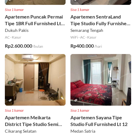
Sisa 1 kamar
Sisa 1 kamar
Apartemen Puncak Permai
Apartemen SentraLand
Tipe 1BR Full Furnished Lt
Tipe Studio Fully Furnished
18
Lt 8
Dukuh Pakis
Semarang Tengah
AC
·
Kasur
WiFi
·
AC
·
Kasur
Rp2.600.000
Rp400.000
/bulan
/hari
Sisa 1 kamar
Sisa 1 kamar
Apartemen Meikarta
Apartemen Sayana Tipe
District Tipe Studio Semi
Studio Full Furnished Lt 12
Furnished Lt 1
Cikarang Selatan
Medan Satria