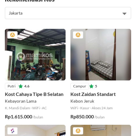
Putri
4.6
Campur
5
Kost Cahaya Tipe B Selatan
Kost Zaidan Standart
Kebayoran Lama
Kebon Jeruk
K. Mandi Dalam
·
WiFi
·
AC
WiFi
·
Kasur
·
Akses 24 Jam
Rp1.615.000
Rp850.000
/bulan
/bulan