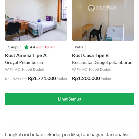
Campur
4.4
Sisa 3 kamar
Putri
Kost Amelia Tipe A
Kost Casa Tipe B
Grogol Petamburan
Kecamatan Grogol petamburan
WiFi
·
AC
·
Kloset Duduk
WiFi
·
AC
·
Kloset Duduk
Rp1.771.000
Rp1.200.000
Rp1.825.000
/bulan
/bulan
Lihat Semua
Langkah ini bukan sekadar prediksi, tapi bagian dari analisis