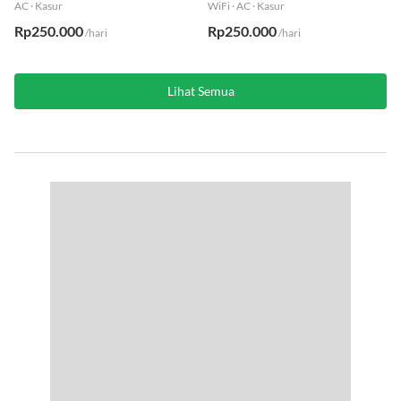
AC
·
Kasur
WiFi
·
AC
·
Kasur
Rp250.000
Rp250.000
/hari
/hari
Lihat Semua