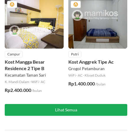
Campur
Putri
Kost Mangga Besar
Kost Anggrek Tipe Ac
Residence 2 Tipe B
Grogol Petamburan
Kecamatan Taman Sari
WiFi
·
AC
·
Kloset Duduk
K. Mandi Dalam
·
WiFi
·
AC
Rp1.400.000
/bulan
Rp2.400.000
/bulan
Lihat Semua