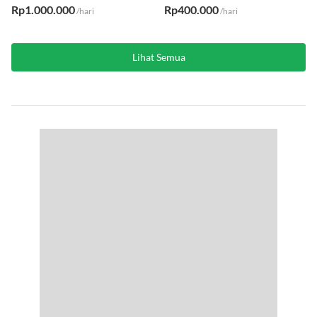
AC
·
Kasur
WiFi
·
AC
·
Kasur
Rp1.000.000
Rp400.000
/hari
/hari
Lihat Semua