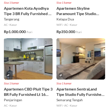
Sisa 1 kamar
Sisa 1 kamar
Apartemen Kota Ayodhya
Apartemen Skyline
Tipe 3 BR Fully Furnished Lt
Paramount Tipe Studio
6
Fully Furnished Lt 8
Tangerang
Kelapa Dua
AC
·
Kasur
WiFi
·
AC
·
Kasur
Rp1.000.000
Rp350.000
/hari
/hari
Sisa 1 kamar
Sisa 1 kamar
Apartemen CBD Pluit Tipe 3
Apartemen SentraLand
BR Fully Furnished Lt 16
Tipe Studio Fully Furnished
Utara
Lt 8
Penjaringan
Semarang Tengah