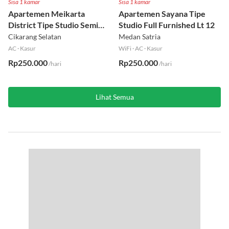
Sisa 1 kamar
Sisa 1 kamar
Apartemen Meikarta
Apartemen Sayana Tipe
District Tipe Studio Semi
Studio Full Furnished Lt 12
Furnished Lt 1
Cikarang Selatan
Medan Satria
AC
·
Kasur
WiFi
·
AC
·
Kasur
Rp250.000
Rp250.000
/hari
/hari
Lihat Semua