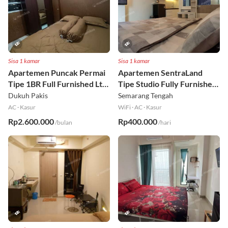
Sisa 1 kamar
Sisa 1 kamar
Apartemen Puncak Permai
Apartemen SentraLand
Tipe 1BR Full Furnished Lt
Tipe Studio Fully Furnished
18
Lt 8
Dukuh Pakis
Semarang Tengah
AC
·
Kasur
WiFi
·
AC
·
Kasur
Rp2.600.000
Rp400.000
/bulan
/hari