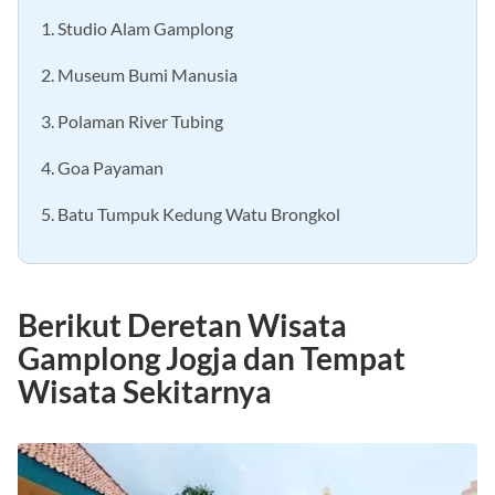
Wisata Sekitarnya
1. Studio Alam Gamplong
2. Museum Bumi Manusia
3. Polaman River Tubing
4. Goa Payaman
5. Batu Tumpuk Kedung Watu Brongkol
Berikut Deretan Wisata
Gamplong Jogja dan Tempat
Wisata Sekitarnya