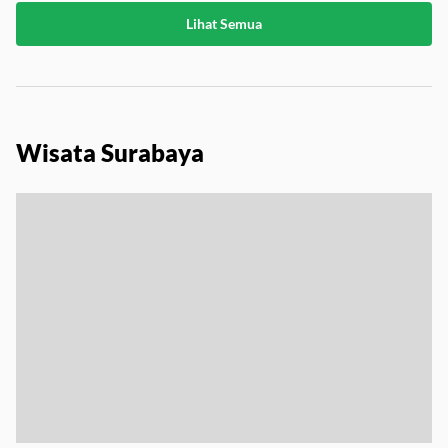
Lihat Semua
Wisata Surabaya