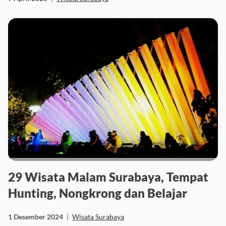
7 April 2025
|
Wisata Surabaya
29 Wisata Malam Surabaya, Tempat
Hunting, Nongkrong dan Belajar