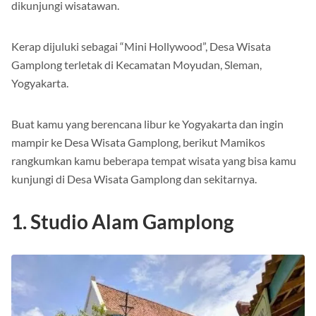
liburan di Yogyakarta yang kini tengah populer dan ramai
dikunjungi wisatawan.
Kerap dijuluki sebagai “Mini Hollywood”, Desa Wisata
Gamplong terletak di Kecamatan Moyudan, Sleman,
Yogyakarta.
Buat kamu yang berencana libur ke Yogyakarta dan ingin
mampir ke Desa Wisata Gamplong, berikut Mamikos
rangkumkan kamu beberapa tempat wisata yang bisa kamu
kunjungi di Desa Wisata Gamplong dan sekitarnya.
1. Studio Alam Gamplong