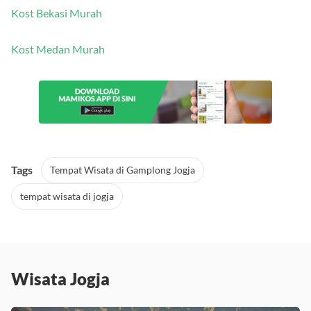
Kost Bekasi Murah
Kost Medan Murah
Tags
Tempat Wisata di Gamplong Jogja
tempat wisata di jogja
Wisata Jogja