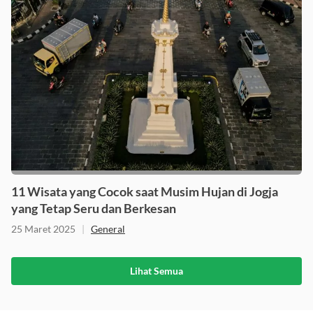
11 Wisata yang Cocok saat Musim Hujan di Jogja
yang Tetap Seru dan Berkesan
25 Maret 2025
|
General
Lihat Semua