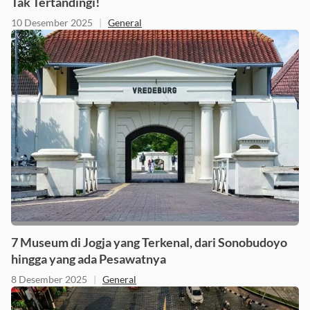
Tak Tertandingi!
10 Desember 2025
|
General
7 Museum di Jogja yang Terkenal, dari Sonobudoyo
hingga yang ada Pesawatnya
8 Desember 2025
|
General