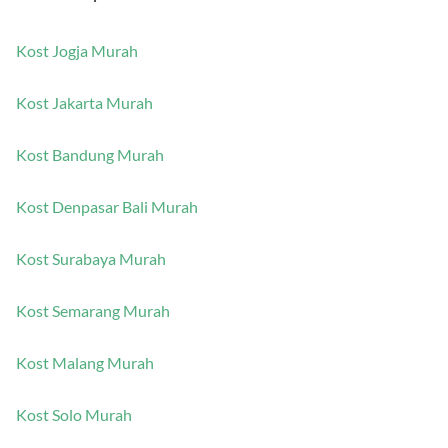
Klik dan dapatkan info kost di dekatmu:
Kost Jogja Murah
Kost Jakarta Murah
Kost Bandung Murah
Kost Denpasar Bali Murah
Kost Surabaya Murah
Kost Semarang Murah
Kost Malang Murah
Kost Solo Murah