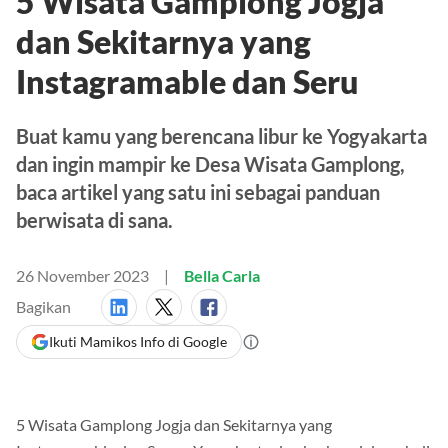
5 Wisata Gamplong Jogja
dan Sekitarnya yang
Instagramable dan Seru
Buat kamu yang berencana libur ke Yogyakarta
dan ingin mampir ke Desa Wisata Gamplong,
baca artikel yang satu ini sebagai panduan
berwisata di sana.
26 November 2023
Bella Carla
Bagikan
Ikuti Mamikos Info di Google
5 Wisata Gamplong Jogja dan Sekitarnya yang