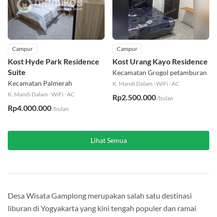
Campur
Campur
Kost Hyde Park Residence
Kost Urang Kayo Residence
Suite
Kecamatan Grogol petamburan
Kecamatan Palmerah
K. Mandi Dalam
·
WiFi
·
AC
K. Mandi Dalam
·
WiFi
·
AC
Rp2.500.000
/bulan
Rp4.000.000
/bulan
Lihat Semua
Desa Wisata Gamplong merupakan salah satu destinasi