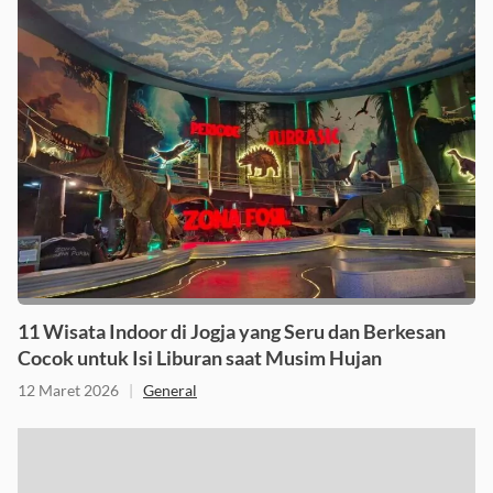
11 Wisata Indoor di Jogja yang Seru dan Berkesan
Cocok untuk Isi Liburan saat Musim Hujan
12 Maret 2026
|
General