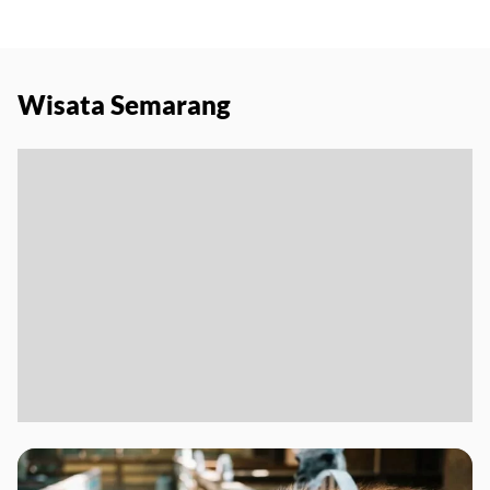
Wisata Semarang