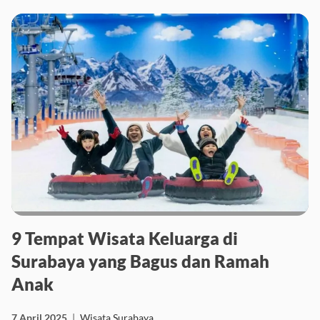
9 Tempat Wisata Keluarga di
Surabaya yang Bagus dan Ramah
Anak