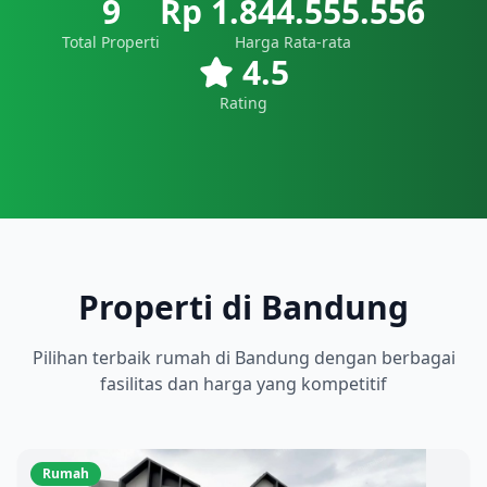
9
Rp 1.844.555.556
Total Properti
Harga Rata-rata
4.5
Rating
Properti di Bandung
Pilihan terbaik
rumah
di
Bandung
dengan berbagai
fasilitas dan harga yang kompetitif
Rumah