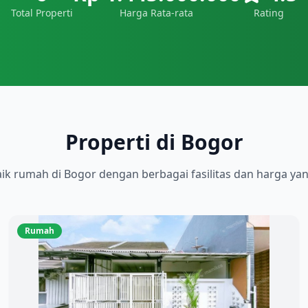
Total Properti
Harga Rata-rata
Rating
Properti di Bogor
aik
rumah
di
Bogor
dengan berbagai fasilitas dan harga yan
Rumah