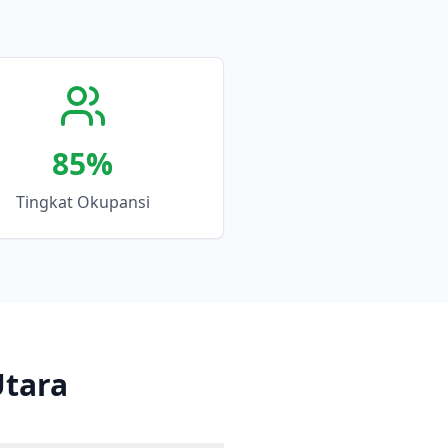
85
%
Tingkat Okupansi
Utara