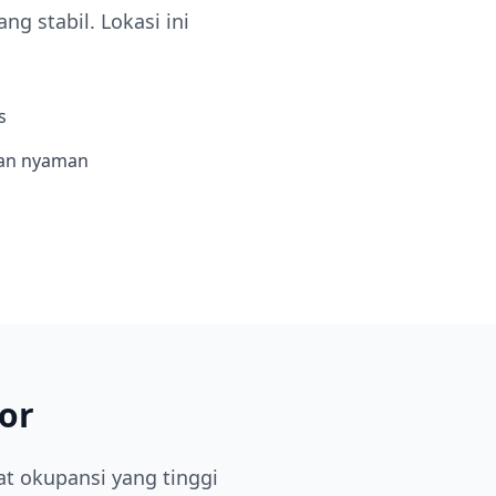
g stabil. Lokasi ini
s
an nyaman
or
at okupansi yang tinggi