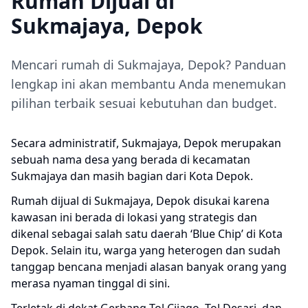
Rumah Dijual di
Sukmajaya, Depok
Mencari rumah di Sukmajaya, Depok? Panduan
lengkap ini akan membantu Anda menemukan
pilihan terbaik sesuai kebutuhan dan budget.
Secara administratif, Sukmajaya, Depok merupakan
sebuah nama desa yang berada di kecamatan
Sukmajaya dan masih bagian dari Kota Depok.
Rumah dijual di Sukmajaya, Depok disukai karena
kawasan ini berada di lokasi yang strategis dan
dikenal sebagai salah satu daerah ‘Blue Chip’ di Kota
Depok. Selain itu, warga yang heterogen dan sudah
tanggap bencana menjadi alasan banyak orang yang
merasa nyaman tinggal di sini.