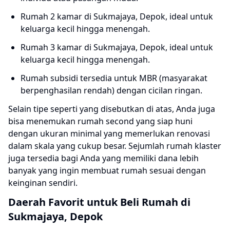
Rumah 2 kamar di Sukmajaya, Depok, ideal untuk
keluarga kecil hingga menengah.
Rumah 3 kamar di Sukmajaya, Depok, ideal untuk
keluarga kecil hingga menengah.
Rumah subsidi tersedia untuk MBR (masyarakat
berpenghasilan rendah) dengan cicilan ringan.
Selain tipe seperti yang disebutkan di atas, Anda juga
bisa menemukan rumah second yang siap huni
dengan ukuran minimal yang memerlukan renovasi
dalam skala yang cukup besar. Sejumlah rumah klaster
juga tersedia bagi Anda yang memiliki dana lebih
banyak yang ingin membuat rumah sesuai dengan
keinginan sendiri.
Daerah Favorit untuk Beli Rumah di
Sukmajaya, Depok