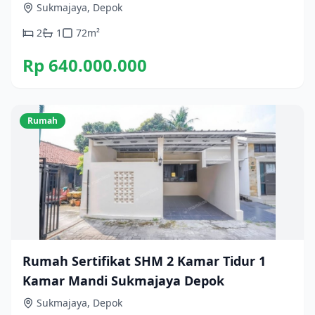
Sukmajaya, Depok
2
1
72
m²
Rp 640.000.000
Rumah
Rumah Sertifikat SHM 2 Kamar Tidur 1
Kamar Mandi Sukmajaya Depok
Sukmajaya, Depok