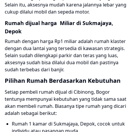
Selain itu, aksesnya mudah karena jalannya lebar yang
cukup dilalui mobil dan sepeda motor.
Rumah dijual harga Miliar di Sukmajaya,
Depok
Rumah dengan harga Rp1 miliar adalah rumah klaster
dengan dua lantai yang tersedia di kawasan strategis.
Selain sudah dilengkapi parkir dan teras yang luas,
aksesnya sudah bisa dilalui dua mobil dan pastinya
sudah terbebas dari banjir.
Pilihan Rumah Berdasarkan Kebutuhan
Setiap pembeli rumah dijual di Cibinong, Bogor
tentunya mempunyai kebutuhan yang tidak sama saat
akan membeli rumah. Biasanya tipe rumah yang dicari
adalah sebagai berikut:
Rumah 1 kamar di Sukmajaya, Depok, cocok untuk
individu atau pasangan muda.