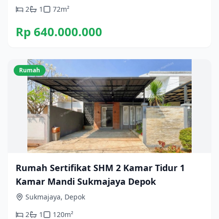
2
1
72
m²
Rp 640.000.000
Rumah
Rumah Sertifikat SHM 2 Kamar Tidur 1
Kamar Mandi Sukmajaya Depok
Sukmajaya, Depok
2
1
120
m²