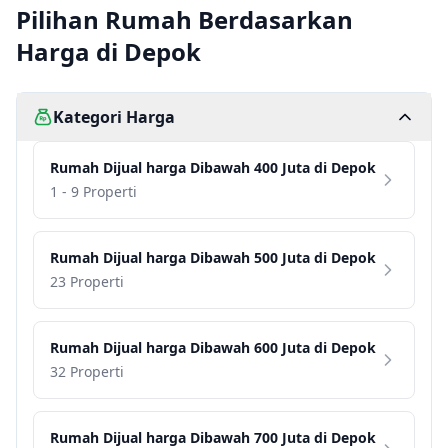
Pilihan Rumah Berdasarkan
Harga di Depok
Kategori Harga
Rumah
Dijual harga
Dibawah 400 Juta
di
Depok
1 - 9 Properti
Rumah
Dijual harga
Dibawah 500 Juta
di
Depok
23 Properti
Rumah
Dijual harga
Dibawah 600 Juta
di
Depok
32 Properti
Rumah
Dijual harga
Dibawah 700 Juta
di
Depok