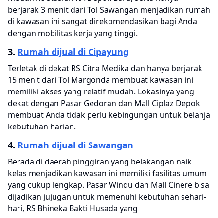
berjarak 3 menit dari Tol Sawangan menjadikan rumah
di kawasan ini sangat direkomendasikan bagi Anda
dengan mobilitas kerja yang tinggi.
3.
Rumah dijual di Cipayung
Terletak di dekat RS Citra Medika dan hanya berjarak
15 menit dari Tol Margonda membuat kawasan ini
memiliki akses yang relatif mudah. Lokasinya yang
dekat dengan Pasar Gedoran dan Mall Ciplaz Depok
membuat Anda tidak perlu kebingungan untuk belanja
kebutuhan harian.
4.
Rumah dijual di Sawangan
Berada di daerah pinggiran yang belakangan naik
kelas menjadikan kawasan ini memiliki fasilitas umum
yang cukup lengkap. Pasar Windu dan Mall Cinere bisa
dijadikan jujugan untuk memenuhi kebutuhan sehari-
hari, RS Bhineka Bakti Husada yang