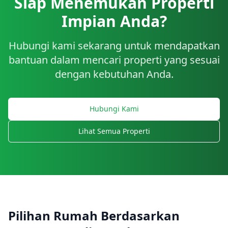
Siap Menemukan Properti
Impian Anda?
Hubungi kami sekarang untuk mendapatkan
bantuan dalam mencari properti yang sesuai
dengan kebutuhan Anda.
Hubungi Kami
Lihat Semua Properti
Pilihan Rumah Berdasarkan