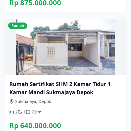
Rp 875.000.000
Rumah
Rumah Sertifikat SHM 2 Kamar Tidur 1
Kamar Mandi Sukmajaya Depok
Sukmajaya, Depok
2
1
72
m²
Rp 640.000.000