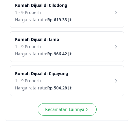
Rumah
Dijual di
Cilodong
1 - 9 Properti
Harga rata-rata:
Rp 619.33 Jt
Rumah
Dijual di
Limo
1 - 9 Properti
Harga rata-rata:
Rp 966.42 Jt
Rumah
Dijual di
Cipayung
1 - 9 Properti
Harga rata-rata:
Rp 504.28 Jt
Kecamatan Lainnya