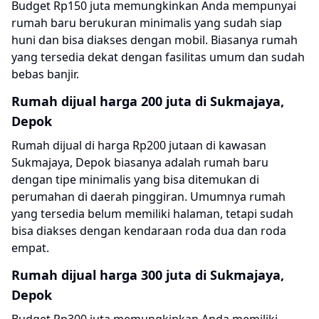
Budget Rp150 juta memungkinkan Anda mempunyai
rumah baru berukuran minimalis yang sudah siap
huni dan bisa diakses dengan mobil. Biasanya rumah
yang tersedia dekat dengan fasilitas umum dan sudah
bebas banjir.
Rumah dijual harga 200 juta di Sukmajaya,
Depok
Rumah dijual di harga Rp200 jutaan di kawasan
Sukmajaya, Depok biasanya adalah rumah baru
dengan tipe minimalis yang bisa ditemukan di
perumahan di daerah pinggiran. Umumnya rumah
yang tersedia belum memiliki halaman, tetapi sudah
bisa diakses dengan kendaraan roda dua dan roda
empat.
Rumah dijual harga 300 juta di Sukmajaya,
Depok