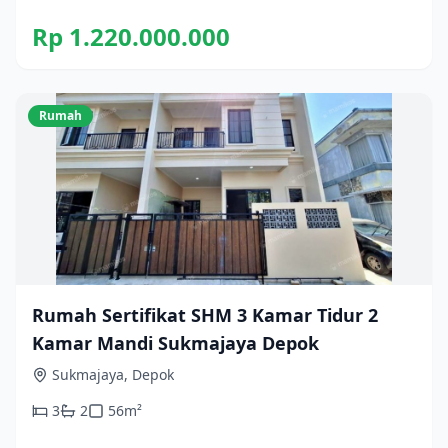
Rp 1.220.000.000
Rumah
Rumah Sertifikat SHM 3 Kamar Tidur 2
Kamar Mandi Sukmajaya Depok
Sukmajaya, Depok
3
2
56
m²