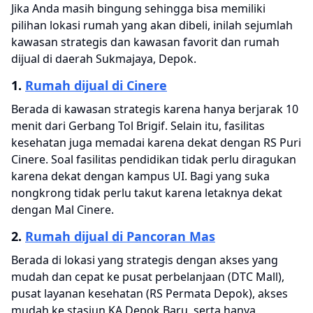
Jika Anda masih bingung sehingga bisa memiliki
pilihan lokasi rumah yang akan dibeli, inilah sejumlah
kawasan strategis dan kawasan favorit dan rumah
dijual di daerah Sukmajaya, Depok.
1.
Rumah dijual di Cinere
Berada di kawasan strategis karena hanya berjarak 10
menit dari Gerbang Tol Brigif. Selain itu, fasilitas
kesehatan juga memadai karena dekat dengan RS Puri
Cinere. Soal fasilitas pendidikan tidak perlu diragukan
karena dekat dengan kampus UI. Bagi yang suka
nongkrong tidak perlu takut karena letaknya dekat
dengan Mal Cinere.
2.
Rumah dijual di Pancoran Mas
Berada di lokasi yang strategis dengan akses yang
mudah dan cepat ke pusat perbelanjaan (DTC Mall),
pusat layanan kesehatan (RS Permata Depok), akses
mudah ke stasiun KA Depok Baru, serta hanya