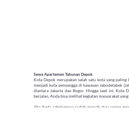
Sewa Apartemen Tahunan Depok
Kota Depok merupakan salah satu kota yang paling b
menjadi kota penyangga di kawasan Jabodetabek (Jaka
diantara Jakarta dan Bogor. Hingga saat ini, Kot
berjalan, Anda bisa melihat kegiatan masyarakat yang
Jika Anda sebelumnya sudah pernah atau sering men
Kota Depok. Ternyata masih banyak pusat perbelanja
baru, mungkin Anda bisa melirik Kota Depok dan
beradaptasi dengan masyarakat Kota Depok karena g
sendiri memang menjadi opsi pilihan hunian terbaik