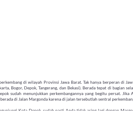
erkembang di wilayah Provinsi Jawa Barat. Tak hanya berperan di Jawa
rta, Bogor, Depok, Tangerang, dan Bekasi). Berada tepat di bagian selat
a Depok sudah menunjukkan perkembangannya yang begitu persat. Jika
 berada di Jalan Margonda karena di jalan tersebutlah sentral perkembang
gunjungi Kota Depok, sudah pasti Anda tidak asing lagi dengan MargoC
an lainnya yang dapat menjadi pilihan berbelanja Anda di sana. Apabil
sewa apartemen tahunan Depok
saja. Sama seperti di ibu kota Jakart
aya kehidupan disana kurang lebih menyamai gaya hidup masyarakat ibu
 jika Anda ingin pindah kesana, karena begitu sulitnya untuk mencar