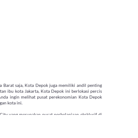
 Barat saja, Kota Depok juga memiliki andil penting
an ibu kota Jakarta, Kota Depok ini berlokasi percis
 Anda ingin melihat pusat perekonomian Kota Depok
an kota ini.
ity yang merupakan pusat perbelanjaan eksklusif di
a Anda sudah bosan dan ingin mencari suasana hunian
a, Anda pun tentu tidak akan merasa kesulitan untuk
 kota Jakarta. Untuk
sewa apartemen tahunan Depok
i lahan kosong dan membangun hunian sendiri di Kota