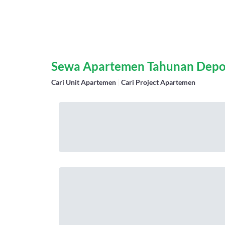
Sewa Apartemen Tahunan Dep
Cari Unit Apartemen
|
Cari Project Apartemen