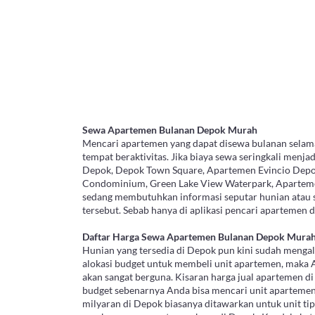
Sewa Apartemen Bulanan Depok Murah
Mencari apartemen yang dapat disewa bulanan selama
tempat beraktivitas. Jika biaya sewa seringkali men
Depok, Depok Town Square, Apartemen Evincio Depok
Condominium, Green Lake View Waterpark, Apartemen O
sedang membutuhkan informasi seputar hunian atau 
tersebut. Sebab hanya di aplikasi pencari apartemen
Daftar Harga Sewa Apartemen Bulanan Depok Mura
Hunian yang tersedia di Depok pun kini sudah mengal
alokasi budget untuk membeli unit apartemen, maka A
akan sangat berguna. Kisaran harga jual apartemen d
budget sebenarnya Anda bisa mencari unit apartemen u
milyaran di Depok biasanya ditawarkan untuk unit t