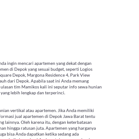
Anda ingin mencari apartemen yang dekat dengan
men di Depok yang sesuai budget, seperti Logios
Square Depok, Margona Residence 4, Park View
jauh dari Depok. Apabila saat ini Anda memang
asan tim Mamikos kali ini seputar info sewa hunian
ang lebih lengkap dan terperinci.
nian vertikal atau apartemen. Jika Anda memiliki
formasi jual apartemen di Depok Jawa Barat tentu
g lainnya. Oleh karena itu, dengan keterbatasan
uhan hingga ratusan juta. Apartemen yang harganya
uga bisa Anda dapatkan ketika sedang ada