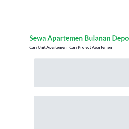
Sewa Apartemen Bulanan Dep
Cari Unit Apartemen
|
Cari Project Apartemen