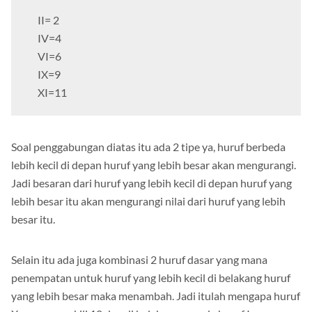
II= 2
IV=4
VI=6
IX=9
XI=11
Soal penggabungan diatas itu ada 2 tipe ya, huruf berbeda
lebih kecil di depan huruf yang lebih besar akan mengurangi.
Jadi besaran dari huruf yang lebih kecil di depan huruf yang
lebih besar itu akan mengurangi nilai dari huruf yang lebih
besar itu.
Selain itu ada juga kombinasi 2 huruf dasar yang mana
penempatan untuk huruf yang lebih kecil di belakang huruf
yang lebih besar maka menambah. Jadi itulah mengapa huruf