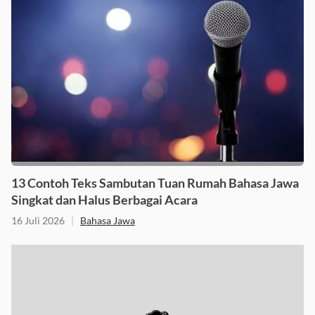
13 Contoh Teks Sambutan Tuan Rumah Bahasa Jawa
Singkat dan Halus Berbagai Acara
16 Juli 2026
|
Bahasa Jawa