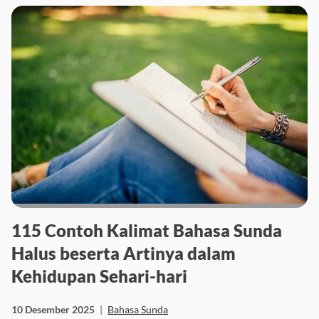
115 Contoh Kalimat Bahasa Sunda
Halus beserta Artinya dalam
Kehidupan Sehari-hari