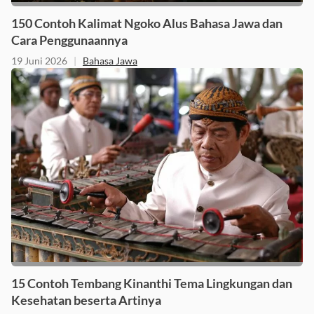
150 Contoh Kalimat Ngoko Alus Bahasa Jawa dan
Cara Penggunaannya
19 Juni 2026
|
Bahasa Jawa
15 Contoh Tembang Kinanthi Tema Lingkungan dan
Kesehatan beserta Artinya