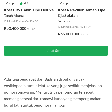
Campur
4.6
Campur
Kost City Cabin Tipe Deluxe
Kost R Pavilion Taman Tipe
Cja Selatan
Tanah Abang
Setiabudi
K. Mandi Dalam
·
WiFi
·
AC
K. Mandi Dalam
·
WiFi
·
AC
Rp3.400.000
/bulan
Rp5.000.000
/bulan
Lihat Semua
Ada juga pendapat dari Badriah di bukunya yakni
ensiklopedia rumus Matika yang juga sedikit menjelaskan
nomor romawi ini. Menurutnya penomoran tersebut
memang berasal dari romawi kuno yang mempergunakan
huruf latin untuk penomoran angka.