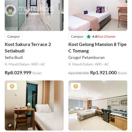
Campur
Campur
4.8
Sisa 2 kamar
Kost Sakura Terrace 2
Kost Gelong Mansion 8 Tipe
Setiabudi
C Tomang
Setia Budi
Grogol Petamburan
K. Mandi Dalam
·
WiFi
·
AC
K. Mandi Dalam
·
WiFi
·
AC
Rp8.029.999
Rp1.921.000
/bulan
Rp2.000.000
/bulan