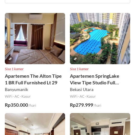
Sisa 1 kamar
Sisa 1 kamar
Apartemen The Alton Tipe
Apartemen SpringLake
1 BR Full Furnished Lt 29
View Tipe Studio Full
Furnished Lt 2
Banyumanik
Bekasi Utara
WiFi
·
AC
·
Kasur
WiFi
·
AC
·
Kasur
Rp350.000
Rp279.999
/hari
/hari