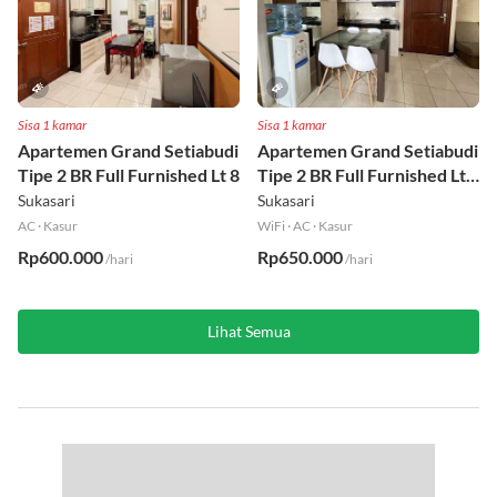
Sisa 1 kamar
Sisa 1 kamar
Apartemen Grand Setiabudi
Apartemen Grand Setiabudi
Tipe 2 BR Full Furnished Lt 8
Tipe 2 BR Full Furnished Lt
19
Sukasari
Sukasari
AC
·
Kasur
WiFi
·
AC
·
Kasur
Rp600.000
Rp650.000
/hari
/hari
Lihat Semua