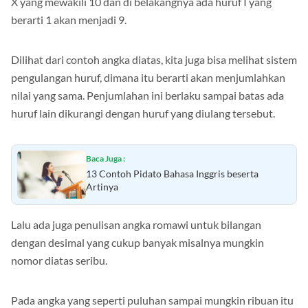
X yang mewakili 10 dan di belakangnya ada huruf I yang
berarti 1 akan menjadi 9.
Dilihat dari contoh angka diatas, kita juga bisa melihat sistem
pengulangan huruf, dimana itu berarti akan menjumlahkan
nilai yang sama. Penjumlahan ini berlaku sampai batas ada
huruf lain dikurangi dengan huruf yang diulang tersebut.
Baca Juga :
13 Contoh Pidato Bahasa Inggris beserta
Artinya
Lalu ada juga penulisan angka romawi untuk bilangan
dengan desimal yang cukup banyak misalnya mungkin
nomor diatas seribu.