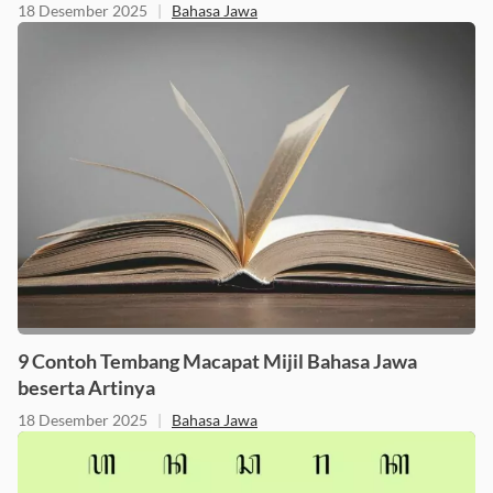
18 Desember 2025
|
Bahasa Jawa
9 Contoh Tembang Macapat Mijil Bahasa Jawa
beserta Artinya
18 Desember 2025
|
Bahasa Jawa