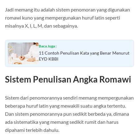
Jadi memang itu adalah sistem penomoran yang digunakan
romawi kuno yang mempergunakan huruf latin seperti
misalnya X, I, L, M, dan sebagainya.
Baca Juga :
11 Contoh Penulisan Kata yang Benar Menurut
EYD KBBI
Sistem Penulisan Angka Romawi
Sistem dari penomorannya sendiri memang mempergunakan
beberapa huruf latin yang mewakili suatu angka tertentu.
Dan sistem penomorannya pun sedikit berbeda ya, dimana
ada sistematika yang memang sedikit rumit dan harus
dipahami terlebih dahulu.