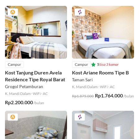
Campur
Campur
5
Sisa 3 kamar
Kost Tanjung Duren Avela
Kost Ariane Rooms Tipe B
Residence Tipe Royal Barat
Taman Sari
Grogol Petamburan
K. Mandi Dalam
·
WiFi
·
AC
K. Mandi Dalam
·
WiFi
·
AC
Rp1.764.000
Rp1.875.000
/bulan
Rp2.200.000
/bulan