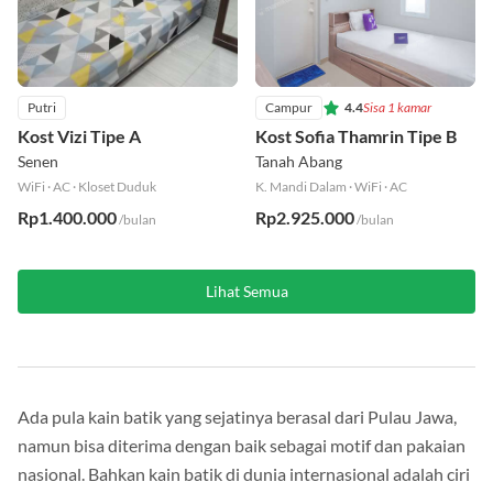
Putri
Campur
4.4
Sisa 1 kamar
Kost Vizi Tipe A
Kost Sofia Thamrin Tipe B
Senen
Tanah Abang
WiFi
·
AC
·
Kloset Duduk
K. Mandi Dalam
·
WiFi
·
AC
Rp1.400.000
Rp2.925.000
/bulan
/bulan
Lihat Semua
Ada pula kain batik yang sejatinya berasal dari Pulau Jawa,
namun bisa diterima dengan baik sebagai motif dan pakaian
nasional. Bahkan kain batik di dunia internasional adalah ciri