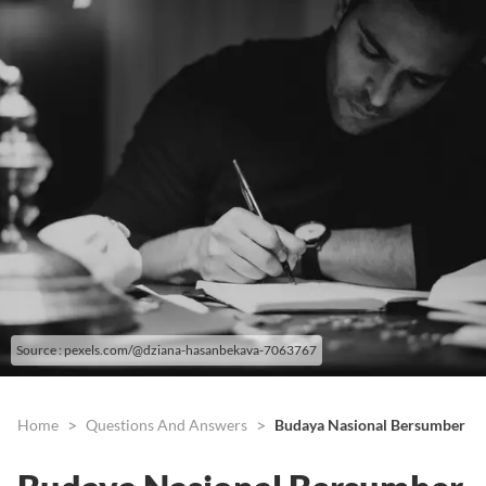
Source : pexels.com/@dziana-hasanbekava-7063767
Home
Questions And Answers
Budaya Nasional Bersumber dar