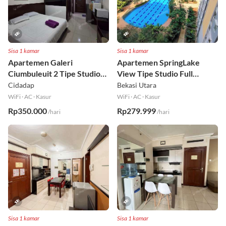
Sisa 1 kamar
Sisa 1 kamar
Apartemen Galeri
Apartemen SpringLake
Ciumbuleuit 2 Tipe Studio
View Tipe Studio Full
Full Furnished Lt 30
Furnished Lt 2
Cidadap
Bekasi Utara
WiFi
·
AC
·
Kasur
WiFi
·
AC
·
Kasur
Rp350.000
Rp279.999
/hari
/hari
Sisa 1 kamar
Sisa 1 kamar