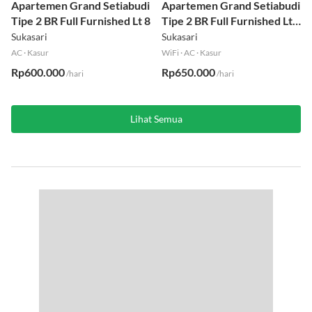
Apartemen Grand Setiabudi
Apartemen Grand Setiabudi
Tipe 2 BR Full Furnished Lt 8
Tipe 2 BR Full Furnished Lt
19
Sukasari
Sukasari
AC
·
Kasur
WiFi
·
AC
·
Kasur
Rp600.000
Rp650.000
/hari
/hari
Lihat Semua