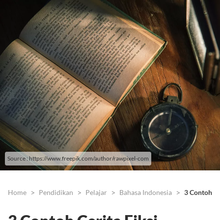
Source : https://www.freepik.com/author/rawpixel-com
Home
Pendidikan
Pelajar
Bahasa Indonesia
3 Contoh Ce