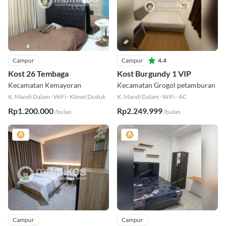
Campur
Campur
4.4
Kost 26 Tembaga
Kost Burgundy 1 VIP
Kecamatan Kemayoran
Kecamatan Grogol petamburan
K. Mandi Dalam
·
WiFi
·
Kloset Duduk
K. Mandi Dalam
·
WiFi
·
AC
Rp1.200.000
Rp2.249.999
/bulan
/bulan