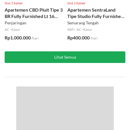
Sisa 1 kamar
Sisa 1 kamar
Apartemen CBD Pluit Tipe 3
Apartemen SentraLand
BR Fully Furnished Lt 16
Tipe Studio Fully Furnished
Utara
Lt 8
Penjaringan
Semarang Tengah
AC
·
Kasur
WiFi
·
AC
·
Kasur
Rp1.000.000
Rp400.000
/hari
/hari
Lihat Semua