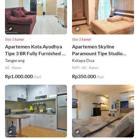
Sisa 1 kamar
Sisa 1 kamar
Apartemen Kota Ayodhya
Apartemen Skyline
Tipe 3 BR Fully Furnished Lt
Paramount Tipe Studio
6
Fully Furnished Lt 8
Tangerang
Kelapa Dua
AC
·
Kasur
WiFi
·
AC
·
Kasur
Rp1.000.000
Rp350.000
/hari
/hari