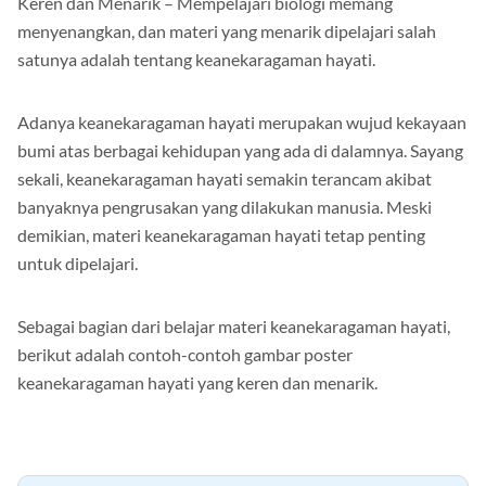
Keren dan Menarik – Mempelajari biologi memang
menyenangkan, dan materi yang menarik dipelajari salah
satunya adalah tentang keanekaragaman hayati.
Adanya keanekaragaman hayati merupakan wujud kekayaan
bumi atas berbagai kehidupan yang ada di dalamnya. Sayang
sekali, keanekaragaman hayati semakin terancam akibat
banyaknya pengrusakan yang dilakukan manusia. Meski
demikian, materi keanekaragaman hayati tetap penting
untuk dipelajari.
Sebagai bagian dari belajar materi keanekaragaman hayati,
berikut adalah contoh-contoh gambar poster
keanekaragaman hayati yang keren dan menarik.