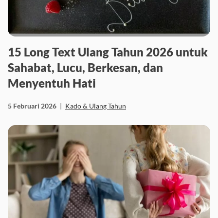
15 Long Text Ulang Tahun 2026 untuk
Sahabat, Lucu, Berkesan, dan
Menyentuh Hati
5 Februari 2026
|
Kado & Ulang Tahun