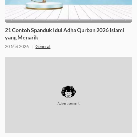
21 Contoh Spanduk Idul Adha Qurban 2026 Islami
yang Menarik
20 Mei 2026
|
General
Advertisement