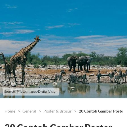
Source : Photo Images/Digital Vision
Home
General
Poster & Brosur
20 Contoh Gambar Poster 