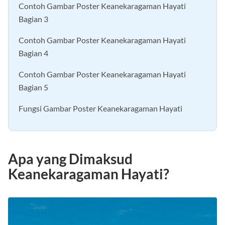
Contoh Gambar Poster Keanekaragaman Hayati
Bagian 3
Contoh Gambar Poster Keanekaragaman Hayati
Bagian 4
Contoh Gambar Poster Keanekaragaman Hayati
Bagian 5
Fungsi Gambar Poster Keanekaragaman Hayati
Apa yang Dimaksud
Keanekaragaman Hayati?