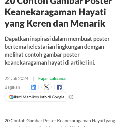
20 Contoh Gambar Poster
Keanekaragaman Hayati
yang Keren dan Menarik
Dapatkan inspirasi dalam membuat poster
bertema kelestarian lingkungan demgan
melihat contoh gambar poster
keanekaragaman hayati di artikel ini.
22 Juli 2024
Fajar Laksana
Bagikan
Ikuti Mamikos Info di Google
20 Contoh Gambar Poster Keanekaragaman Hayati yang