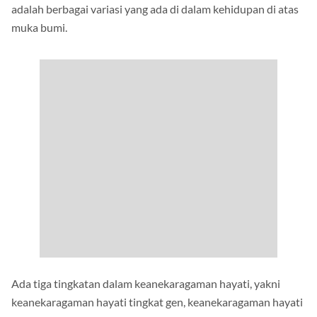
adalah berbagai variasi yang ada di dalam kehidupan di atas
muka bumi.
Ada tiga tingkatan dalam keanekaragaman hayati, yakni
keanekaragaman hayati tingkat gen, keanekaragaman hayati