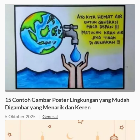
15 Contoh Gambar Poster Lingkungan yang Mudah
Digambar yang Menarik dan Keren
5 Oktober 2025
|
General