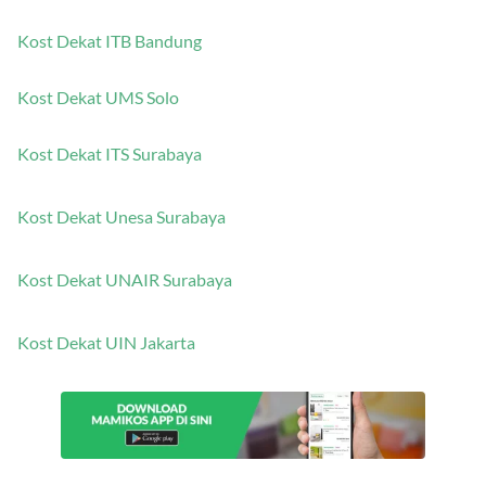
Kost Dekat ITB Bandung
Kost Dekat UMS Solo
Kost Dekat ITS Surabaya
Kost Dekat Unesa Surabaya
Kost Dekat UNAIR Surabaya
Kost Dekat UIN Jakarta