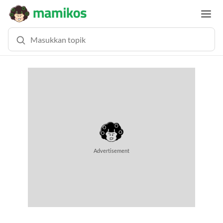
Advertisement