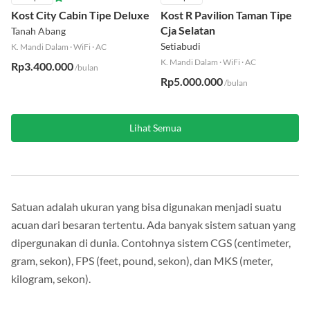
Kost City Cabin Tipe Deluxe
Kost R Pavilion Taman Tipe
Cja Selatan
Tanah Abang
Setiabudi
K. Mandi Dalam
·
WiFi
·
AC
K. Mandi Dalam
·
WiFi
·
AC
Rp3.400.000
/bulan
Rp5.000.000
/bulan
Lihat Semua
Satuan adalah ukuran yang bisa digunakan menjadi suatu
acuan dari besaran tertentu. Ada banyak sistem satuan yang
dipergunakan di dunia. Contohnya sistem CGS (centimeter,
gram, sekon), FPS (feet, pound, sekon), dan MKS (meter,
kilogram, sekon).