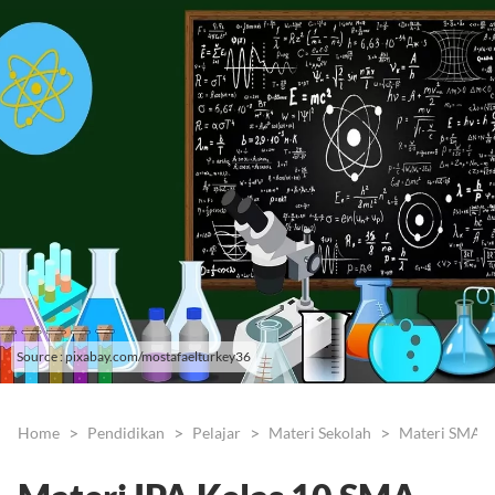
Source : pixabay.com/mostafaelturkey36
Home
Pendidikan
Pelajar
Materi Sekolah
Materi SMA/