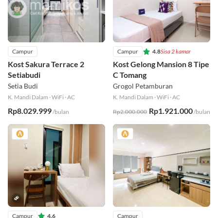
Campur
Campur
4.8
Sisa 2 kamar
Kost Sakura Terrace 2
Kost Gelong Mansion 8 Tipe
Setiabudi
C Tomang
Setia Budi
Grogol Petamburan
K. Mandi Dalam
·
WiFi
·
AC
K. Mandi Dalam
·
WiFi
·
AC
Rp8.029.999
Rp1.921.000
/bulan
Rp2.000.000
/bulan
Campur
4.6
Campur