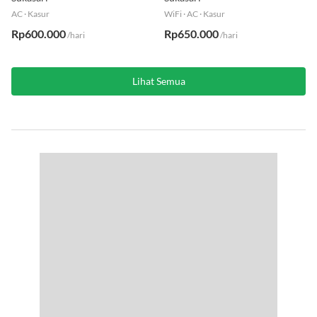
AC
·
Kasur
WiFi
·
AC
·
Kasur
Rp600.000
Rp650.000
/hari
/hari
Lihat Semua