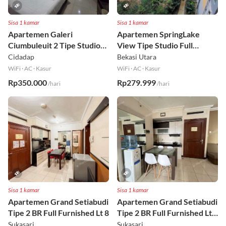
Sisa 1 kamar
Sisa 1 kamar
Apartemen Galeri
Apartemen SpringLake
Ciumbuleuit 2 Tipe Studio
View Tipe Studio Full
Full Furnished Lt 30
Furnished Lt 2
Cidadap
Bekasi Utara
WiFi
·
AC
·
Kasur
WiFi
·
AC
·
Kasur
Rp350.000
Rp279.999
/hari
/hari
Sisa 1 kamar
Sisa 1 kamar
Apartemen Grand Setiabudi
Apartemen Grand Setiabudi
Tipe 2 BR Full Furnished Lt 8
Tipe 2 BR Full Furnished Lt
19
Sukasari
Sukasari