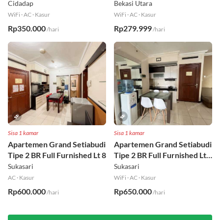
Full Furnished Lt 30
Furnished Lt 2
Cidadap
Bekasi Utara
WiFi
·
AC
·
Kasur
WiFi
·
AC
·
Kasur
Rp350.000
Rp279.999
/hari
/hari
Sisa 1 kamar
Sisa 1 kamar
Apartemen Grand Setiabudi
Apartemen Grand Setiabudi
Tipe 2 BR Full Furnished Lt 8
Tipe 2 BR Full Furnished Lt
19
Sukasari
Sukasari
AC
·
Kasur
WiFi
·
AC
·
Kasur
Rp600.000
Rp650.000
/hari
/hari