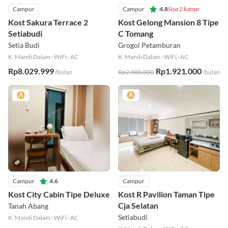
Campur
Campur
4.8
Sisa 2 kamar
Kost Sakura Terrace 2
Kost Gelong Mansion 8 Tipe
Setiabudi
C Tomang
Setia Budi
Grogol Petamburan
K. Mandi Dalam
·
WiFi
·
AC
K. Mandi Dalam
·
WiFi
·
AC
Rp8.029.999
Rp1.921.000
/bulan
Rp2.000.000
/bulan
Campur
4.6
Campur
Kost City Cabin Tipe Deluxe
Kost R Pavilion Taman Tipe
Cja Selatan
Tanah Abang
Setiabudi
K. Mandi Dalam
·
WiFi
·
AC