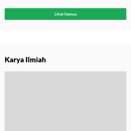
15 September 2025
|
Mahasiswa
Lihat Semua
Karya Ilmiah