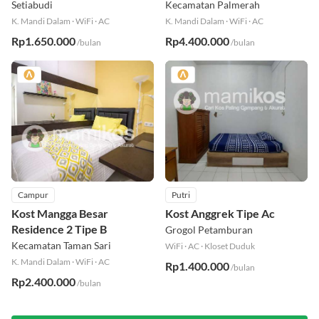
Selatan
Deluxe Plus
Setiabudi
Kecamatan Palmerah
K. Mandi Dalam
·
WiFi
·
AC
K. Mandi Dalam
·
WiFi
·
AC
Rp1.650.000
Rp4.400.000
/bulan
/bulan
Campur
Putri
Kost Mangga Besar
Kost Anggrek Tipe Ac
Residence 2 Tipe B
Grogol Petamburan
Kecamatan Taman Sari
WiFi
·
AC
·
Kloset Duduk
K. Mandi Dalam
·
WiFi
·
AC
Rp1.400.000
/bulan
Rp2.400.000
/bulan