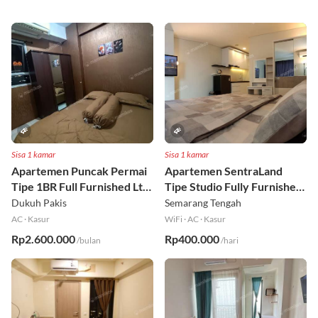
Sisa 1 kamar
Sisa 1 kamar
Apartemen Puncak Permai
Apartemen SentraLand
Tipe 1BR Full Furnished Lt
Tipe Studio Fully Furnished
18
Lt 8
Dukuh Pakis
Semarang Tengah
AC
·
Kasur
WiFi
·
AC
·
Kasur
Rp2.600.000
Rp400.000
/bulan
/hari