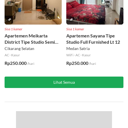
Sisa 1 kamar
Sisa 1 kamar
Apartemen Meikarta
Apartemen Sayana Tipe
District Tipe Studio Semi
Studio Full Furnished Lt 12
Furnished Lt 1
Cikarang Selatan
Medan Satria
AC
·
Kasur
WiFi
·
AC
·
Kasur
Rp250.000
Rp250.000
/hari
/hari
Lihat Semua