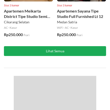
Sisa 1 kamar
Sisa 1 kamar
Apartemen Meikarta
Apartemen Sayana Tipe
District Tipe Studio Semi
Studio Full Furnished Lt 12
Furnished Lt 1
Cikarang Selatan
Medan Satria
AC
·
Kasur
WiFi
·
AC
·
Kasur
Rp250.000
Rp250.000
/hari
/hari
Lihat Semua