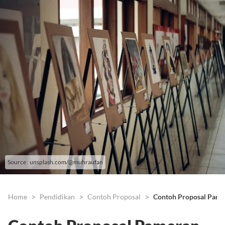
Source : unsplash.com/@muhraufan
Home
Pendidikan
Contoh Proposal
Contoh Proposal Pame