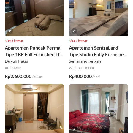
Sisa 1 kamar
Sisa 1 kamar
Apartemen Puncak Permai
Apartemen SentraLand
Tipe 1BR Full Furnished Lt
Tipe Studio Fully Furnished
18
Lt 8
Dukuh Pakis
Semarang Tengah
AC
·
Kasur
WiFi
·
AC
·
Kasur
Rp2.600.000
Rp400.000
/bulan
/hari