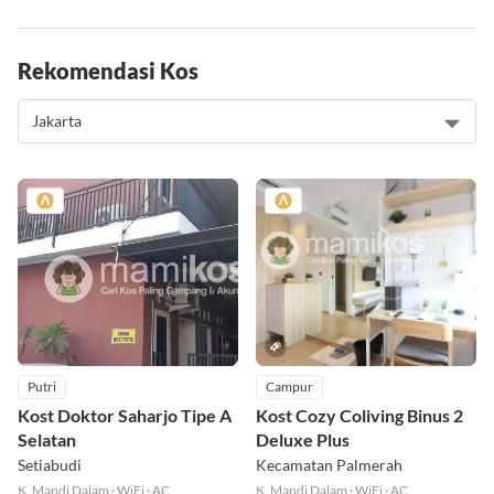
Rekomendasi Kos
Putri
Campur
Kost Doktor Saharjo Tipe A
Kost Cozy Coliving Binus 2
Selatan
Deluxe Plus
Setiabudi
Kecamatan Palmerah
K. Mandi Dalam
·
WiFi
·
AC
K. Mandi Dalam
·
WiFi
·
AC