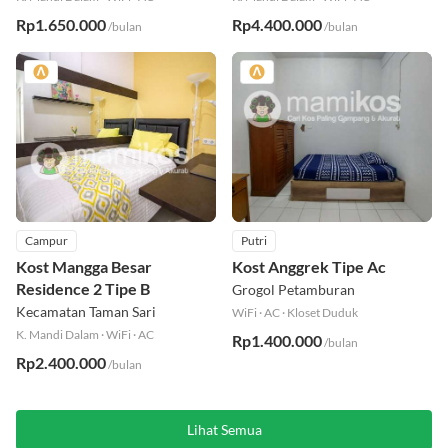
Rp1.650.000
Rp4.400.000
/bulan
/bulan
Campur
Putri
Kost Mangga Besar
Kost Anggrek Tipe Ac
Residence 2 Tipe B
Grogol Petamburan
Kecamatan Taman Sari
WiFi
·
AC
·
Kloset Duduk
K. Mandi Dalam
·
WiFi
·
AC
Rp1.400.000
/bulan
Rp2.400.000
/bulan
Lihat Semua