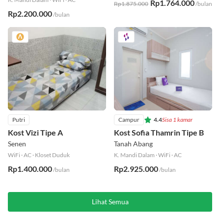
K. Mandi Dalam
·
WiFi
·
AC
Rp1.764.000
Rp1.875.000
/bulan
Rp2.200.000
/bulan
Putri
Campur
4.4
Sisa 1 kamar
Kost Vizi Tipe A
Kost Sofia Thamrin Tipe B
Senen
Tanah Abang
WiFi
·
AC
·
Kloset Duduk
K. Mandi Dalam
·
WiFi
·
AC
Rp1.400.000
Rp2.925.000
/bulan
/bulan
Lihat Semua