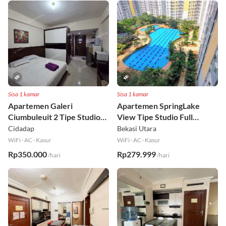
Sisa 1 kamar
Sisa 1 kamar
Apartemen Galeri
Apartemen SpringLake
Ciumbuleuit 2 Tipe Studio
View Tipe Studio Full
Full Furnished Lt 30
Furnished Lt 2
Cidadap
Bekasi Utara
WiFi
·
AC
·
Kasur
WiFi
·
AC
·
Kasur
Rp350.000
Rp279.999
/hari
/hari