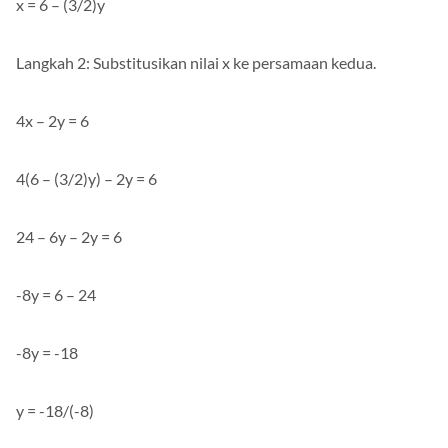
x = 6 – (3/2)y
Langkah 2: Substitusikan nilai x ke persamaan kedua.
4x – 2y = 6
4(6 – (3/2)y) – 2y = 6
24 – 6y – 2y = 6
-8y = 6 – 24
-8y = -18
y = -18/(-8)