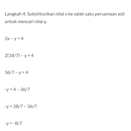
x = 18/7
Langkah 4: Substitusikan nilai x ke salah satu persamaan asli
untuk mencari nilai y.
2x – y = 4
2(18/7) – y = 4
36/7 – y = 4
-y = 4 – 36/7
-y = 28/7 – 36/7
-y = -8/7