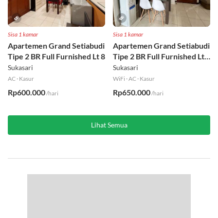
Sisa 1 kamar
Sisa 1 kamar
Apartemen Grand Setiabudi
Apartemen Grand Setiabudi
Tipe 2 BR Full Furnished Lt 8
Tipe 2 BR Full Furnished Lt
19
Sukasari
Sukasari
AC
·
Kasur
WiFi
·
AC
·
Kasur
Rp600.000
Rp650.000
/hari
/hari
Lihat Semua