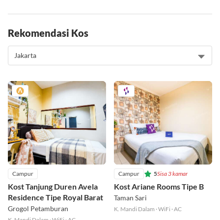
Rekomendasi Kos
Campur
Campur
5
Sisa 3 kamar
Kost Tanjung Duren Avela
Kost Ariane Rooms Tipe B
Residence Tipe Royal Barat
Taman Sari
Grogol Petamburan
K. Mandi Dalam
·
WiFi
·
AC