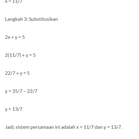
x = 11/7
Langkah 3: Substitusikan
2x + y = 5
2(11/7) + y = 5
22/7 + y = 5
y = 35/7 – 22/7
y = 13/7
Jadi, sistem persamaan ini adalah x = 11/7 dan y = 13/7.