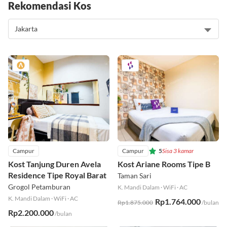
Rekomendasi Kos
Campur
Campur
5
Sisa 3 kamar
Kost Tanjung Duren Avela
Kost Ariane Rooms Tipe B
Residence Tipe Royal Barat
Taman Sari
Grogol Petamburan
K. Mandi Dalam
·
WiFi
·
AC
K. Mandi Dalam
·
WiFi
·
AC
Rp1.764.000
Rp1.875.000
/bulan
Rp2.200.000
/bulan