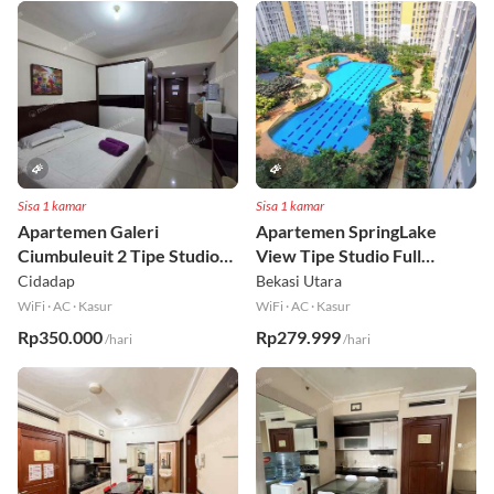
Sisa 1 kamar
Sisa 1 kamar
Apartemen Galeri
Apartemen SpringLake
Ciumbuleuit 2 Tipe Studio
View Tipe Studio Full
Full Furnished Lt 30
Furnished Lt 2
Cidadap
Bekasi Utara
WiFi
·
AC
·
Kasur
WiFi
·
AC
·
Kasur
Rp350.000
Rp279.999
/hari
/hari