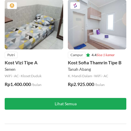
Putri
Campur
4.4
Sisa 1 kamar
Kost Vizi Tipe A
Kost Sofia Thamrin Tipe B
Senen
Tanah Abang
WiFi
·
AC
·
Kloset Duduk
K. Mandi Dalam
·
WiFi
·
AC
Rp1.400.000
Rp2.925.000
/bulan
/bulan
Lihat Semua