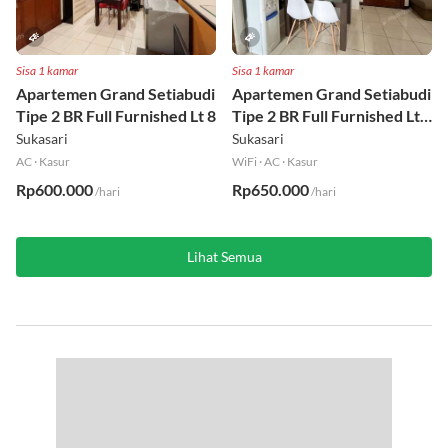
Sisa 1 kamar
Sisa 1 kamar
Apartemen Grand Setiabudi
Apartemen Grand Setiabudi
Tipe 2 BR Full Furnished Lt 8
Tipe 2 BR Full Furnished Lt
19
Sukasari
Sukasari
AC
·
Kasur
WiFi
·
AC
·
Kasur
Rp600.000
Rp650.000
/hari
/hari
Lihat Semua