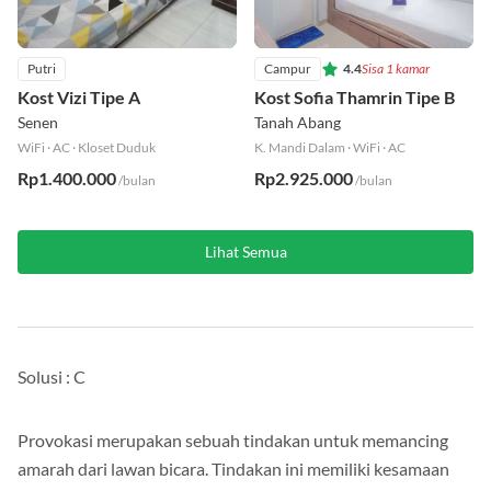
Putri
Campur
4.4
Sisa 1 kamar
Kost Vizi Tipe A
Kost Sofia Thamrin Tipe B
Senen
Tanah Abang
WiFi
·
AC
·
Kloset Duduk
K. Mandi Dalam
·
WiFi
·
AC
Rp1.400.000
Rp2.925.000
/bulan
/bulan
Lihat Semua
Solusi : C
Provokasi merupakan sebuah tindakan untuk memancing
amarah dari lawan bicara. Tindakan ini memiliki kesamaan