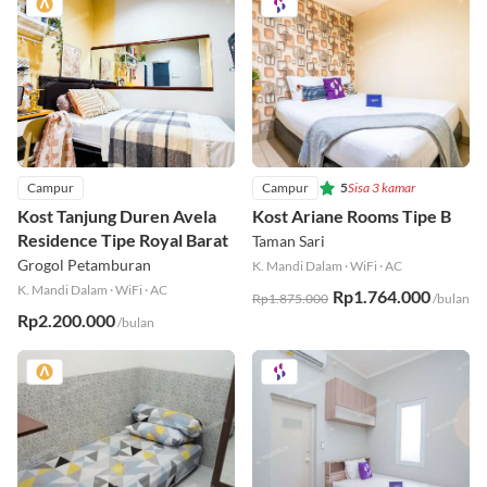
Campur
Campur
5
Sisa 3 kamar
Kost Tanjung Duren Avela
Kost Ariane Rooms Tipe B
Residence Tipe Royal Barat
Taman Sari
Grogol Petamburan
K. Mandi Dalam
·
WiFi
·
AC
K. Mandi Dalam
·
WiFi
·
AC
Rp1.764.000
Rp1.875.000
/bulan
Rp2.200.000
/bulan