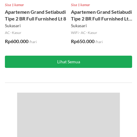
Sisa 1 kamar
Sisa 1 kamar
Apartemen Grand Setiabudi
Apartemen Grand Setiabudi
Tipe 2 BR Full Furnished Lt 8
Tipe 2 BR Full Furnished Lt
19
Sukasari
Sukasari
AC
·
Kasur
WiFi
·
AC
·
Kasur
Rp600.000
Rp650.000
/hari
/hari
Lihat Semua