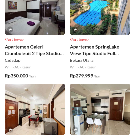
Sisa 1 kamar
Sisa 1 kamar
Apartemen Galeri
Apartemen SpringLake
Ciumbuleuit 2 Tipe Studio
View Tipe Studio Full
Full Furnished Lt 30
Furnished Lt 2
Cidadap
Bekasi Utara
WiFi
·
AC
·
Kasur
WiFi
·
AC
·
Kasur
Rp350.000
Rp279.999
/hari
/hari