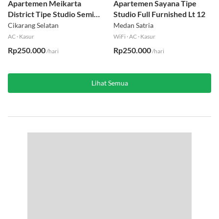
Sisa 1 kamar
Sisa 1 kamar
Apartemen Meikarta
Apartemen Sayana Tipe
District Tipe Studio Semi
Studio Full Furnished Lt 12
Furnished Lt 1
Cikarang Selatan
Medan Satria
AC
·
Kasur
WiFi
·
AC
·
Kasur
Rp250.000
Rp250.000
/hari
/hari
Lihat Semua