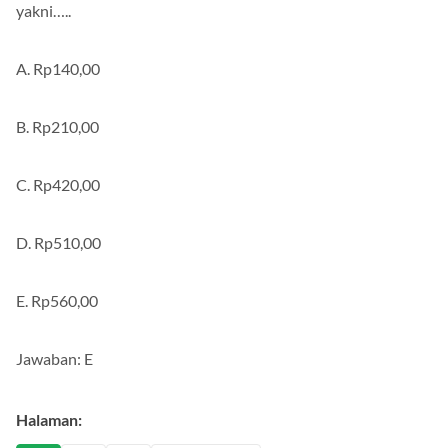
Berdasarkan data di atas, maka besar harga keseimbangan
yakni…..
A. Rp140,00
B. Rp210,00
C. Rp420,00
D. Rp510,00
E. Rp560,00
Jawaban: E
Halaman: