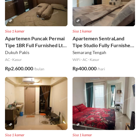
Sisa 1 kamar
Sisa 1 kamar
Apartemen Puncak Permai
Apartemen SentraLand
Tipe 1BR Full Furnished Lt
Tipe Studio Fully Furnished
18
Lt 8
Dukuh Pakis
Semarang Tengah
AC
·
Kasur
WiFi
·
AC
·
Kasur
Rp2.600.000
Rp400.000
/bulan
/hari