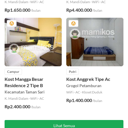
Setiabudi
Kecamatan Palmerah
K. Mandi Dalam
·
WiFi
·
AC
K. Mandi Dalam
·
WiFi
·
AC
Rp1.650.000
Rp4.400.000
/bulan
/bulan
Campur
Putri
Kost Mangga Besar
Kost Anggrek Tipe Ac
Residence 2 Tipe B
Grogol Petamburan
Kecamatan Taman Sari
WiFi
·
AC
·
Kloset Duduk
K. Mandi Dalam
·
WiFi
·
AC
Rp1.400.000
/bulan
Rp2.400.000
/bulan